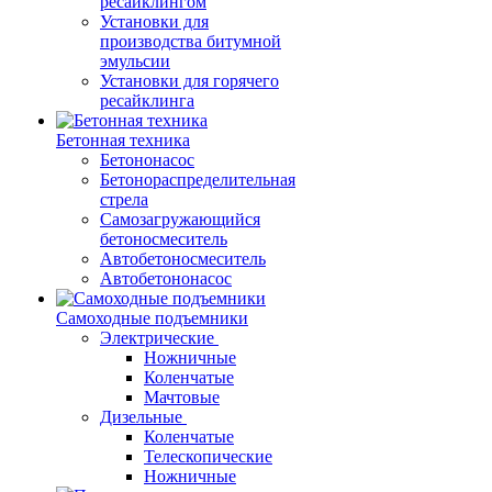
ресайклингом
Установки для
производства битумной
эмульсии
Установки для горячего
ресайклинга
Бетонная техника
Бетононасос
Бетонораспределительная
стрела
Самозагружающийся
бетоносмеситель
Автобетоносмеситель
Автобетононасос
Самоходные подъемники
Электрические
Ножничные
Коленчатые
Мачтовые
Дизельные
Коленчатые
Телескопические
Ножничные