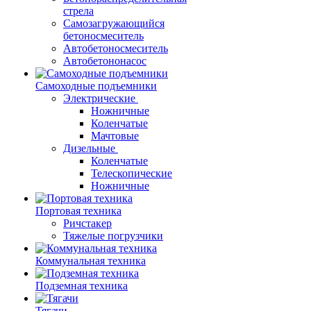
стрела
Самозагружающийся
бетоносмеситель
Автобетоносмеситель
Автобетононасос
Самоходные подъемники
Электрические
Ножничные
Коленчатые
Мачтовые
Дизельные
Коленчатые
Телескопические
Ножничные
Портовая техника
Ричстакер
Тяжелые погрузчики
Коммунальная техника
Подземная техника
Тягачи