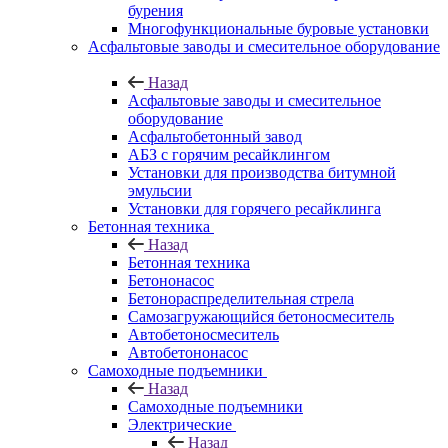
бурения
Многофункциональные буровые установки
Асфальтовые заводы и смесительное оборудование
Назад
Асфальтовые заводы и смесительное
оборудование
Асфальтобетонный завод
АБЗ с горячим ресайклингом
Установки для производства битумной
эмульсии
Установки для горячего ресайклинга
Бетонная техника
Назад
Бетонная техника
Бетононасос
Бетонораспределительная стрела
Самозагружающийся бетоносмеситель
Автобетоносмеситель
Автобетононасос
Самоходные подъемники
Назад
Самоходные подъемники
Электрические
Назад