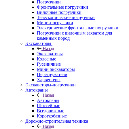
Погрузчики
Фронтальные погрузчики
Вилочные погрузчики
Телескопические погрузчики
Мини-погрузчики
Электрические фронтальные погрузчики
Погрузчики с вилочным захватом для
каменных пород
Экскаваторы
Назад
Экскаваторы
Колесные
Гусеничные
Мини-экскаваторы
Перегружатели
Харвестеры
Экскаваторы-погрузчики
Автокраны
Назад
Автокраны
Шоссейные
Вседорожные
Короткобазные
Дорожно-строительная техника
Назад