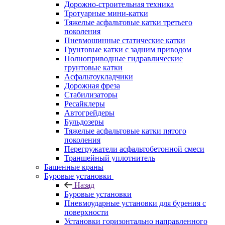
Дорожно-строительная техника
Тротуарные мини-катки
Тяжелые асфальтовые катки третьего
поколения
Пневмошинные статические катки
Грунтовые катки с задним приводом
Полноприводные гидравлические
грунтовые катки
Асфальтоукладчики
Дорожная фреза
Стабилизаторы
Ресайклеры
Автогрейдеры
Бульдозеры
Тяжелые асфальтовые катки пятого
поколения
Перегружатели асфальтобетонной смеси
Траншейный уплотнитель
Башенные краны
Буровые установки
Назад
Буровые установки
Пневмоударные установки для бурения с
поверхности
Установки горизонтально направленного