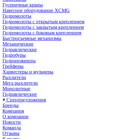
Гусеничные краны
Навесное оборудование XCMG
Гидромолоты
Гидромолоты с открытым креплением
Гидромолоты с закрытым креплением
Гидромолоты с боковым креплением
Быстросъемные механизмы
Механические
Гидравлические
Гидробуры
Гидроножницы
Грейферы
Харвестеры и мульчеры
Рыхлители
Мега рыхлители
Монолитные
Гидравлические
Спецпредложения
Бренды
Компания
О компании
Новости
Команда
Отзывы
Карьера