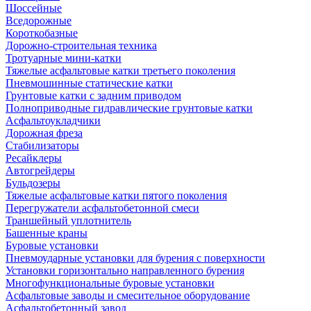
Шоссейные
Вседорожные
Короткобазные
Дорожно-строительная техника
Тротуарные мини-катки
Тяжелые асфальтовые катки третьего поколения
Пневмошинные статические катки
Грунтовые катки с задним приводом
Полноприводные гидравлические грунтовые катки
Асфальтоукладчики
Дорожная фреза
Стабилизаторы
Ресайклеры
Автогрейдеры
Бульдозеры
Тяжелые асфальтовые катки пятого поколения
Перегружатели асфальтобетонной смеси
Траншейный уплотнитель
Башенные краны
Буровые установки
Пневмоударные установки для бурения с поверхности
Установки горизонтально направленного бурения
Многофункциональные буровые установки
Асфальтовые заводы и смесительное оборудование
Асфальтобетонный завод