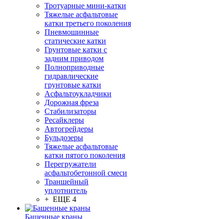
Тротуарные мини-катки
Тяжелые асфальтовые
катки третьего поколения
Пневмошинные
статические катки
Грунтовые катки с
задним приводом
Полноприводные
гидравлические
грунтовые катки
Асфальтоукладчики
Дорожная фреза
Стабилизаторы
Ресайклеры
Автогрейдеры
Бульдозеры
Тяжелые асфальтовые
катки пятого поколения
Перегружатели
асфальтобетонной смеси
Траншейный
уплотнитель
+ ЕЩЕ 4
Башенные краны