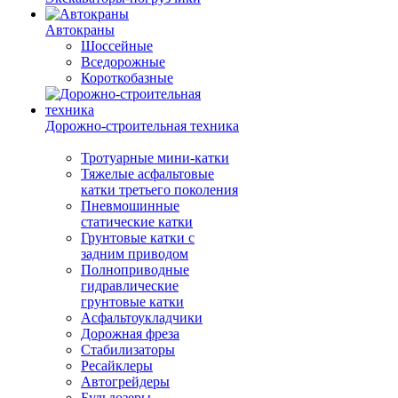
Автокраны
Шоссейные
Вседорожные
Короткобазные
Дорожно-строительная техника
Тротуарные мини-катки
Тяжелые асфальтовые
катки третьего поколения
Пневмошинные
статические катки
Грунтовые катки с
задним приводом
Полноприводные
гидравлические
грунтовые катки
Асфальтоукладчики
Дорожная фреза
Стабилизаторы
Ресайклеры
Автогрейдеры
Бульдозеры