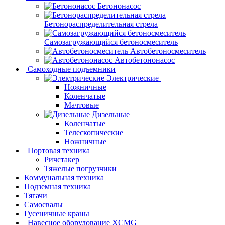
Бетононасос
Бетонораспределительная стрела
Самозагружающийся бетоносмеситель
Автобетоносмеситель
Автобетононасос
Самоходные подъемники
Электрические
Ножничные
Коленчатые
Мачтовые
Дизельные
Коленчатые
Телескопические
Ножничные
Портовая техника
Ричстакер
Тяжелые погрузчики
Коммунальная техника
Подземная техника
Тягачи
Самосвалы
Гусеничные краны
Навесное оборудование XCMG