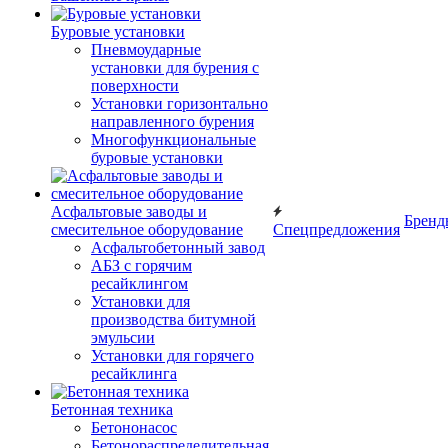
Буровые установки
Пневмоударные
установки для бурения с
поверхности
Установки горизонтально
направленного бурения
Многофункциональные
буровые установки
Асфальтовые заводы и
Бренд
смесительное оборудование
Спецпредложения
Асфальтобетонный завод
АБЗ с горячим
ресайклингом
Установки для
производства битумной
эмульсии
Установки для горячего
ресайклинга
Бетонная техника
Бетононасос
Бетонораспределительная