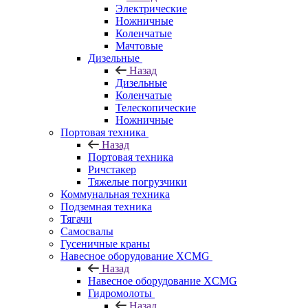
Электрические
Ножничные
Коленчатые
Мачтовые
Дизельные
Назад
Дизельные
Коленчатые
Телескопические
Ножничные
Портовая техника
Назад
Портовая техника
Ричстакер
Тяжелые погрузчики
Коммунальная техника
Подземная техника
Тягачи
Самосвалы
Гусеничные краны
Навесное оборудование XCMG
Назад
Навесное оборудование XCMG
Гидромолоты
Назад