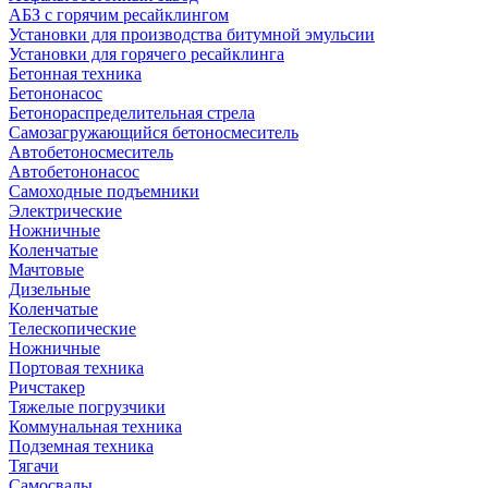
АБЗ с горячим ресайклингом
Установки для производства битумной эмульсии
Установки для горячего ресайклинга
Бетонная техника
Бетононасос
Бетонораспределительная стрела
Самозагружающийся бетоносмеситель
Автобетоносмеситель
Автобетононасос
Самоходные подъемники
Электрические
Ножничные
Коленчатые
Мачтовые
Дизельные
Коленчатые
Телескопические
Ножничные
Портовая техника
Ричстакер
Тяжелые погрузчики
Коммунальная техника
Подземная техника
Тягачи
Самосвалы