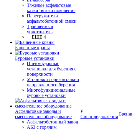
Тяжелые асфальтовые
катки пятого поколения
Перегружатели
асфальтобетонной смеси
Траншейный
уплотнитель
+ ЕЩЕ 4
Башенные краны
Буровые установки
Пневмоударные
установки для бурения с
поверхности
Установки горизонтально
направленного бурения
Многофункциональные
буровые установки
Асфальтовые заводы и
Бренд
смесительное оборудование
Спецпредложения
Асфальтобетонный завод
АБЗ с горячим