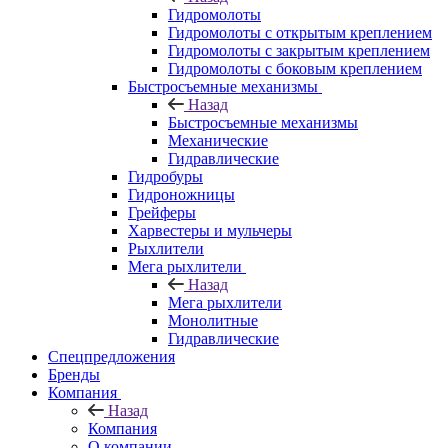
Гидромолоты
Гидромолоты с открытым креплением
Гидромолоты с закрытым креплением
Гидромолоты с боковым креплением
Быстросъемные механизмы
Назад
Быстросъемные механизмы
Механические
Гидравлические
Гидробуры
Гидроножницы
Грейферы
Харвестеры и мульчеры
Рыхлители
Мега рыхлители
Назад
Мега рыхлители
Монолитные
Гидравлические
Спецпредложения
Бренды
Компания
Назад
Компания
О компании