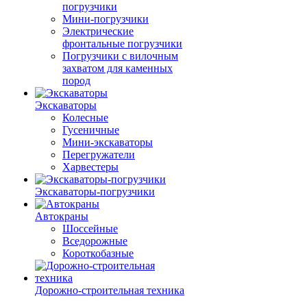
погрузчики
Мини-погрузчики
Электрические
фронтальные погрузчики
Погрузчики с вилочным
захватом для каменных
пород
Экскаваторы
Колесные
Гусеничные
Мини-экскаваторы
Перегружатели
Харвестеры
Экскаваторы-погрузчики
Автокраны
Шоссейные
Вседорожные
Короткобазные
Дорожно-строительная техника