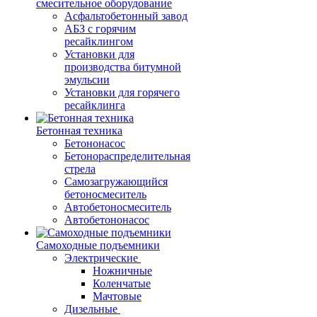
смесительное оборудование
Асфальтобетонный завод
АБЗ с горячим
ресайклингом
Установки для
производства битумной
эмульсии
Установки для горячего
ресайклинга
Бетонная техника
Бетононасос
Бетонораспределительная
стрела
Самозагружающийся
бетоносмеситель
Автобетоносмеситель
Автобетононасос
Самоходные подъемники
Электрические
Ножничные
Коленчатые
Мачтовые
Дизельные