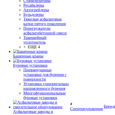
Стабилизаторы
Ресайклеры
Автогрейдеры
Бульдозеры
Тяжелые асфальтовые
катки пятого поколения
Перегружатели
асфальтобетонной смеси
Траншейный
уплотнитель
+ ЕЩЕ 4
Башенные краны
Буровые установки
Пневмоударные
установки для бурения с
поверхности
Установки горизонтально
направленного бурения
Многофункциональные
буровые установки
Бренд
Спецпредложения
Асфальтовые заводы и