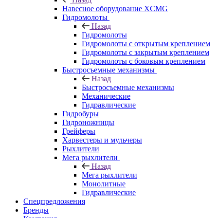
Навесное оборудование XCMG
Гидромолоты
Назад
Гидромолоты
Гидромолоты с открытым креплением
Гидромолоты с закрытым креплением
Гидромолоты с боковым креплением
Быстросъемные механизмы
Назад
Быстросъемные механизмы
Механические
Гидравлические
Гидробуры
Гидроножницы
Грейферы
Харвестеры и мульчеры
Рыхлители
Мега рыхлители
Назад
Мега рыхлители
Монолитные
Гидравлические
Спецпредложения
Бренды