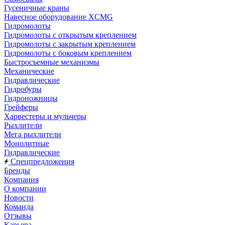
Гусеничные краны
Навесное оборудование XCMG
Гидромолоты
Гидромолоты с открытым креплением
Гидромолоты с закрытым креплением
Гидромолоты с боковым креплением
Быстросъемные механизмы
Механические
Гидравлические
Гидробуры
Гидроножницы
Грейферы
Харвестеры и мульчеры
Рыхлители
Мега рыхлители
Монолитные
Гидравлические
Спецпредложения
Бренды
Компания
О компании
Новости
Команда
Отзывы
Карьера