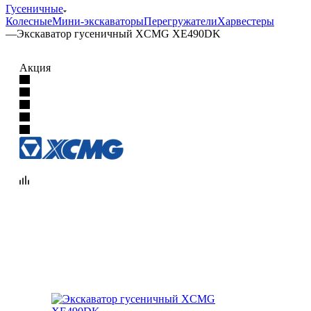
Гусеничные
Колесные
Мини-экскаваторы
Перегружатели
Харвестеры
—
Экскаватор гусеничный XCMG XE490DK
Акция