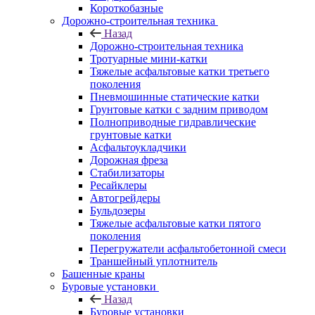
Короткобазные
Дорожно-строительная техника
Назад
Дорожно-строительная техника
Тротуарные мини-катки
Тяжелые асфальтовые катки третьего
поколения
Пневмошинные статические катки
Грунтовые катки с задним приводом
Полноприводные гидравлические
грунтовые катки
Асфальтоукладчики
Дорожная фреза
Стабилизаторы
Ресайклеры
Автогрейдеры
Бульдозеры
Тяжелые асфальтовые катки пятого
поколения
Перегружатели асфальтобетонной смеси
Траншейный уплотнитель
Башенные краны
Буровые установки
Назад
Буровые установки