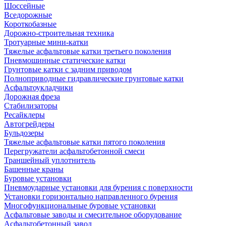
Шоссейные
Вседорожные
Короткобазные
Дорожно-строительная техника
Тротуарные мини-катки
Тяжелые асфальтовые катки третьего поколения
Пневмошинные статические катки
Грунтовые катки с задним приводом
Полноприводные гидравлические грунтовые катки
Асфальтоукладчики
Дорожная фреза
Стабилизаторы
Ресайклеры
Автогрейдеры
Бульдозеры
Тяжелые асфальтовые катки пятого поколения
Перегружатели асфальтобетонной смеси
Траншейный уплотнитель
Башенные краны
Буровые установки
Пневмоударные установки для бурения с поверхности
Установки горизонтально направленного бурения
Многофункциональные буровые установки
Асфальтовые заводы и смесительное оборудование
Асфальтобетонный завод