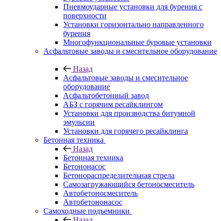
Пневмоударные установки для бурения с
поверхности
Установки горизонтально направленного
бурения
Многофункциональные буровые установки
Асфальтовые заводы и смесительное оборудование
Назад
Асфальтовые заводы и смесительное
оборудование
Асфальтобетонный завод
АБЗ с горячим ресайклингом
Установки для производства битумной
эмульсии
Установки для горячего ресайклинга
Бетонная техника
Назад
Бетонная техника
Бетононасос
Бетонораспределительная стрела
Самозагружающийся бетоносмеситель
Автобетоносмеситель
Автобетононасос
Самоходные подъемники
Назад