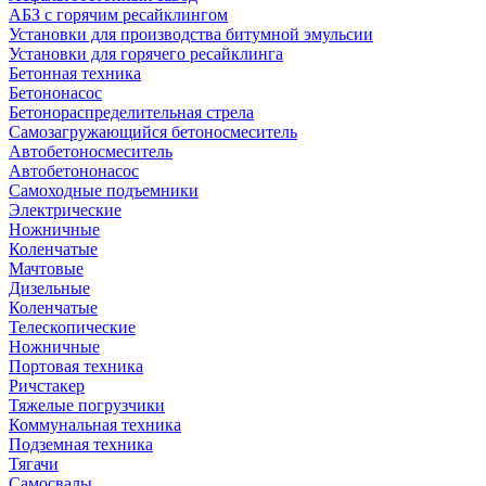
АБЗ с горячим ресайклингом
Установки для производства битумной эмульсии
Установки для горячего ресайклинга
Бетонная техника
Бетононасос
Бетонораспределительная стрела
Самозагружающийся бетоносмеситель
Автобетоносмеситель
Автобетононасос
Самоходные подъемники
Электрические
Ножничные
Коленчатые
Мачтовые
Дизельные
Коленчатые
Телескопические
Ножничные
Портовая техника
Ричстакер
Тяжелые погрузчики
Коммунальная техника
Подземная техника
Тягачи
Самосвалы