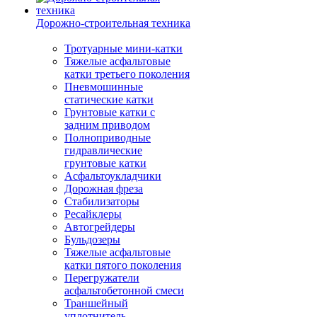
Дорожно-строительная техника
Тротуарные мини-катки
Тяжелые асфальтовые
катки третьего поколения
Пневмошинные
статические катки
Грунтовые катки с
задним приводом
Полноприводные
гидравлические
грунтовые катки
Асфальтоукладчики
Дорожная фреза
Стабилизаторы
Ресайклеры
Автогрейдеры
Бульдозеры
Тяжелые асфальтовые
катки пятого поколения
Перегружатели
асфальтобетонной смеси
Траншейный
уплотнитель