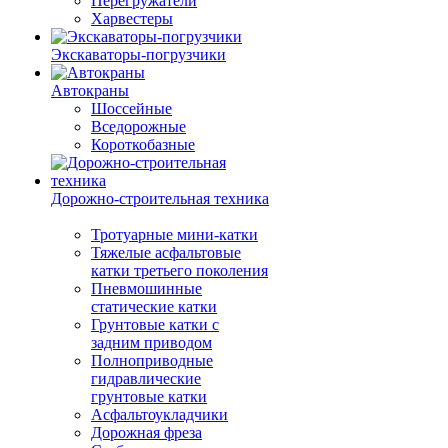
Перегружатели
Харвестеры
Экскаваторы-погрузчики
Автокраны
Шоссейные
Вседорожные
Короткобазные
Дорожно-строительная техника
Тротуарные мини-катки
Тяжелые асфальтовые
катки третьего поколения
Пневмошинные
статические катки
Грунтовые катки с
задним приводом
Полноприводные
гидравлические
грунтовые катки
Асфальтоукладчики
Дорожная фреза