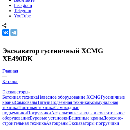
Вконтакте
Instagram
Telegram
YouTube
Экскаватор гусеничный XCMG
XE490DK
Главная
—
Каталог
—
Экскаваторы
Бетонная техника
Навесное оборудование XCMG
Гусеничные
краны
Самосвалы
Тягачи
Подземная техника
Коммунальная
техника
Портовая техника
Самоходные
подъемники
Погрузчики
Асфальтовые заводы и смесительное
оборудование
Буровые установки
Башенные краны
Дорожно-
строительная техника
Автокраны
Экскаваторы-погрузчики
—