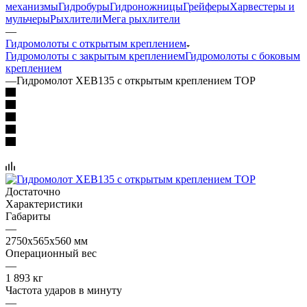
механизмы
Гидробуры
Гидроножницы
Грейферы
Харвестеры и
мульчеры
Рыхлители
Мега рыхлители
—
Гидромолоты с открытым креплением
Гидромолоты с закрытым креплением
Гидромолоты с боковым
креплением
—
Гидромолот XEB135 с открытым креплением TOP
Достаточно
Характеристики
Габариты
—
2750х565х560 мм
Операционный вес
—
1 893 кг
Частота ударов в минуту
—