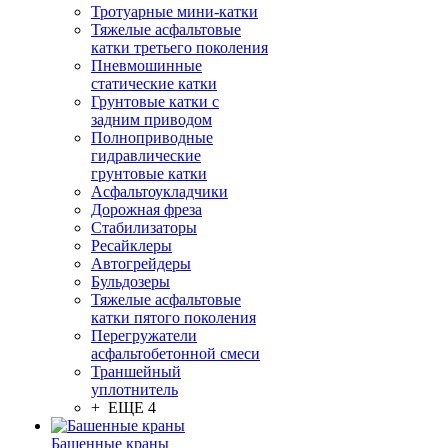
Тротуарные мини-катки
Тяжелые асфальтовые
катки третьего поколения
Пневмошинные
статические катки
Грунтовые катки с
задним приводом
Полноприводные
гидравлические
грунтовые катки
Асфальтоукладчики
Дорожная фреза
Стабилизаторы
Ресайклеры
Автогрейдеры
Бульдозеры
Тяжелые асфальтовые
катки пятого поколения
Перегружатели
асфальтобетонной смеси
Траншейный
уплотнитель
+ ЕЩЕ 4
Башенные краны