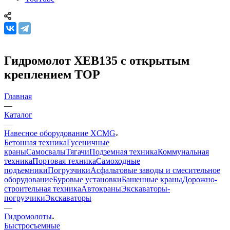
Гидромолот XEB135 с открытым
креплением TOP
Главная
—
Каталог
—
Навесное оборудование XCMG
Бетонная техника
Гусеничные
краны
Самосвалы
Тягачи
Подземная техника
Коммунальная
техника
Портовая техника
Самоходные
подъемники
Погрузчики
Асфальтовые заводы и смесительное
оборудование
Буровые установки
Башенные краны
Дорожно-
строительная техника
Автокраны
Экскаваторы-
погрузчики
Экскаваторы
—
Гидромолоты
Быстросъемные