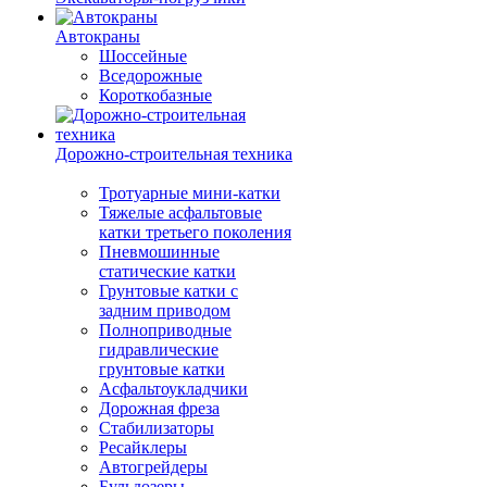
Автокраны
Шоссейные
Вседорожные
Короткобазные
Дорожно-строительная техника
Тротуарные мини-катки
Тяжелые асфальтовые
катки третьего поколения
Пневмошинные
статические катки
Грунтовые катки с
задним приводом
Полноприводные
гидравлические
грунтовые катки
Асфальтоукладчики
Дорожная фреза
Стабилизаторы
Ресайклеры
Автогрейдеры
Бульдозеры