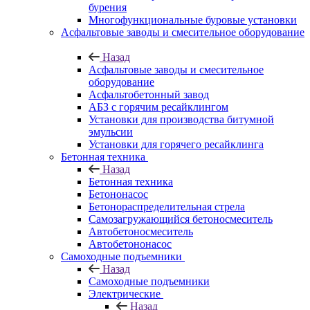
бурения
Многофункциональные буровые установки
Асфальтовые заводы и смесительное оборудование
Назад
Асфальтовые заводы и смесительное
оборудование
Асфальтобетонный завод
АБЗ с горячим ресайклингом
Установки для производства битумной
эмульсии
Установки для горячего ресайклинга
Бетонная техника
Назад
Бетонная техника
Бетононасос
Бетонораспределительная стрела
Самозагружающийся бетоносмеситель
Автобетоносмеситель
Автобетононасос
Самоходные подъемники
Назад
Самоходные подъемники
Электрические
Назад