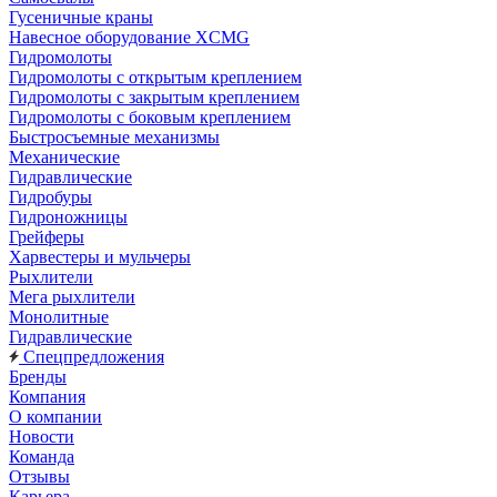
Гусеничные краны
Навесное оборудование XCMG
Гидромолоты
Гидромолоты с открытым креплением
Гидромолоты с закрытым креплением
Гидромолоты с боковым креплением
Быстросъемные механизмы
Механические
Гидравлические
Гидробуры
Гидроножницы
Грейферы
Харвестеры и мульчеры
Рыхлители
Мега рыхлители
Монолитные
Гидравлические
Спецпредложения
Бренды
Компания
О компании
Новости
Команда
Отзывы
Карьера