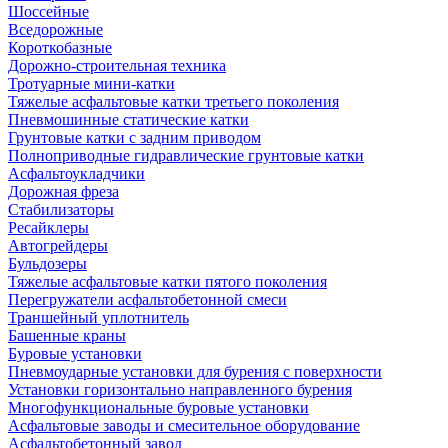
Шоссейные
Вседорожные
Короткобазные
Дорожно-строительная техника
Тротуарные мини-катки
Тяжелые асфальтовые катки третьего поколения
Пневмошинные статические катки
Грунтовые катки с задним приводом
Полноприводные гидравлические грунтовые катки
Асфальтоукладчики
Дорожная фреза
Стабилизаторы
Ресайклеры
Автогрейдеры
Бульдозеры
Тяжелые асфальтовые катки пятого поколения
Перегружатели асфальтобетонной смеси
Траншейный уплотнитель
Башенные краны
Буровые установки
Пневмоударные установки для бурения с поверхности
Установки горизонтально направленного бурения
Многофункциональные буровые установки
Асфальтовые заводы и смесительное оборудование
Асфальтобетонный завод