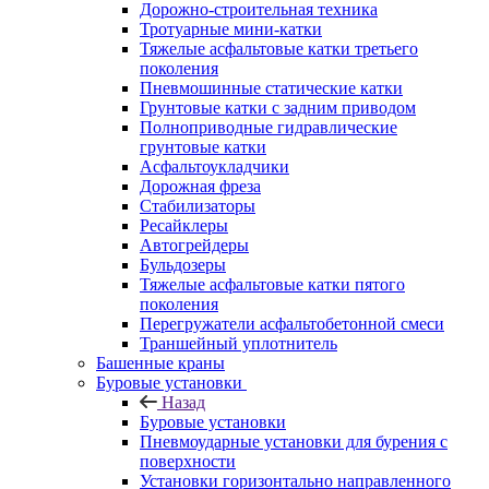
Дорожно-строительная техника
Тротуарные мини-катки
Тяжелые асфальтовые катки третьего
поколения
Пневмошинные статические катки
Грунтовые катки с задним приводом
Полноприводные гидравлические
грунтовые катки
Асфальтоукладчики
Дорожная фреза
Стабилизаторы
Ресайклеры
Автогрейдеры
Бульдозеры
Тяжелые асфальтовые катки пятого
поколения
Перегружатели асфальтобетонной смеси
Траншейный уплотнитель
Башенные краны
Буровые установки
Назад
Буровые установки
Пневмоударные установки для бурения с
поверхности
Установки горизонтально направленного