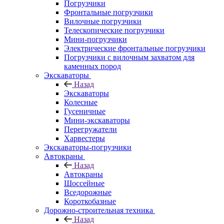
Погрузчики
Фронтальные погрузчики
Вилочные погрузчики
Телескопические погрузчики
Мини-погрузчики
Электрические фронтальные погрузчики
Погрузчики с вилочным захватом для
каменных пород
Экскаваторы
Назад
Экскаваторы
Колесные
Гусеничные
Мини-экскаваторы
Перегружатели
Харвестеры
Экскаваторы-погрузчики
Автокраны
Назад
Автокраны
Шоссейные
Вседорожные
Короткобазные
Дорожно-строительная техника
Назад