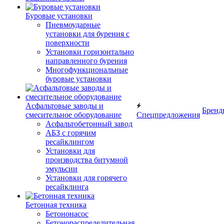
Буровые установки
Пневмоударные
установки для бурения с
поверхности
Установки горизонтально
направленного бурения
Многофункциональные
буровые установки
Асфальтовые заводы и
Бренд
смесительное оборудование
Спецпредложения
Асфальтобетонный завод
АБЗ с горячим
ресайклингом
Установки для
производства битумной
эмульсии
Установки для горячего
ресайклинга
Бетонная техника
Бетононасос
Бетонораспределительная