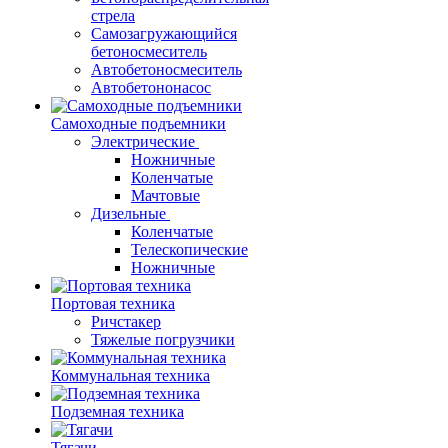
стрела
Самозагружающийся
бетоносмеситель
Автобетоносмеситель
Автобетононасос
Самоходные подъемники
Электрические
Ножничные
Коленчатые
Мачтовые
Дизельные
Коленчатые
Телескопические
Ножничные
Портовая техника
Ричстакер
Тяжелые погрузчики
Коммунальная техника
Подземная техника
Тягачи