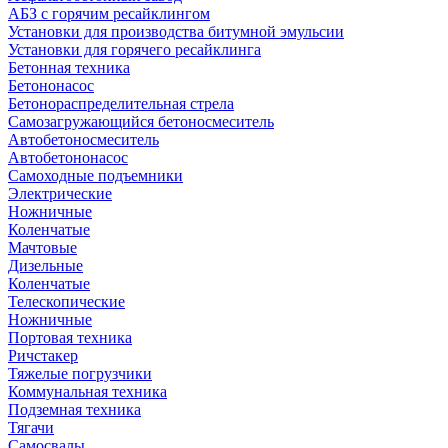
АБЗ с горячим ресайклингом
Установки для производства битумной эмульсии
Установки для горячего ресайклинга
Бетонная техника
Бетононасос
Бетонораспределительная стрела
Самозагружающийся бетоносмеситель
Автобетоносмеситель
Автобетононасос
Самоходные подъемники
Электрические
Ножничные
Коленчатые
Мачтовые
Дизельные
Коленчатые
Телескопические
Ножничные
Портовая техника
Ричстакер
Тяжелые погрузчики
Коммунальная техника
Подземная техника
Тягачи
Самосвалы