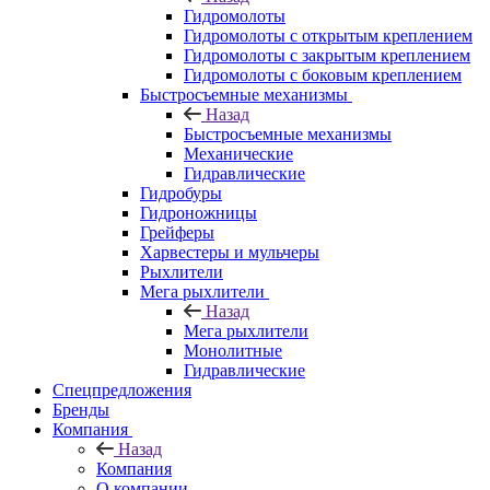
Гидромолоты
Гидромолоты с открытым креплением
Гидромолоты с закрытым креплением
Гидромолоты с боковым креплением
Быстросъемные механизмы
Назад
Быстросъемные механизмы
Механические
Гидравлические
Гидробуры
Гидроножницы
Грейферы
Харвестеры и мульчеры
Рыхлители
Мега рыхлители
Назад
Мега рыхлители
Монолитные
Гидравлические
Спецпредложения
Бренды
Компания
Назад
Компания
О компании