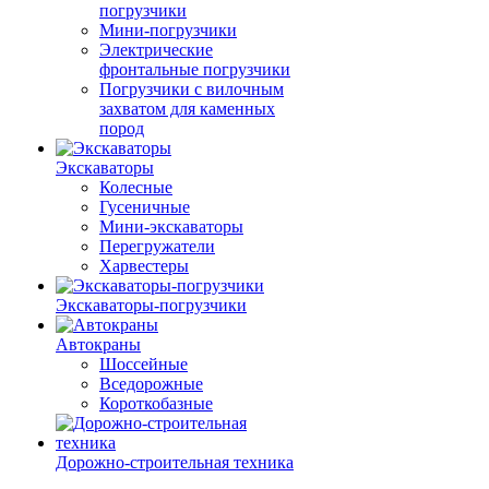
погрузчики
Мини-погрузчики
Электрические
фронтальные погрузчики
Погрузчики с вилочным
захватом для каменных
пород
Экскаваторы
Колесные
Гусеничные
Мини-экскаваторы
Перегружатели
Харвестеры
Экскаваторы-погрузчики
Автокраны
Шоссейные
Вседорожные
Короткобазные
Дорожно-строительная техника