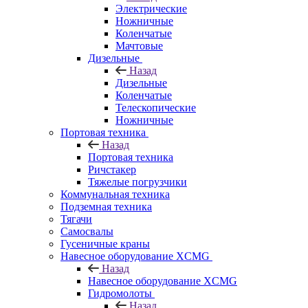
Электрические
Ножничные
Коленчатые
Мачтовые
Дизельные
Назад
Дизельные
Коленчатые
Телескопические
Ножничные
Портовая техника
Назад
Портовая техника
Ричстакер
Тяжелые погрузчики
Коммунальная техника
Подземная техника
Тягачи
Самосвалы
Гусеничные краны
Навесное оборудование XCMG
Назад
Навесное оборудование XCMG
Гидромолоты
Назад