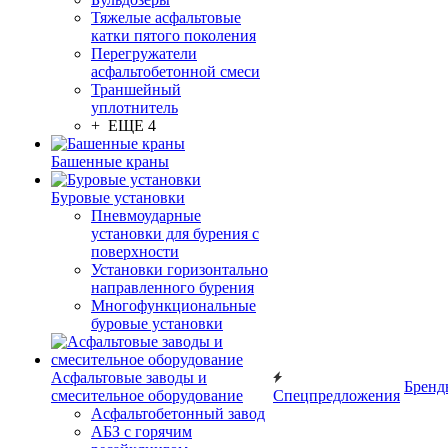
Тяжелые асфальтовые
катки пятого поколения
Перегружатели
асфальтобетонной смеси
Траншейный
уплотнитель
+ ЕЩЕ 4
Башенные краны
Буровые установки
Пневмоударные
установки для бурения с
поверхности
Установки горизонтально
направленного бурения
Многофункциональные
буровые установки
Асфальтовые заводы и
Бренд
смесительное оборудование
Спецпредложения
Асфальтобетонный завод
АБЗ с горячим