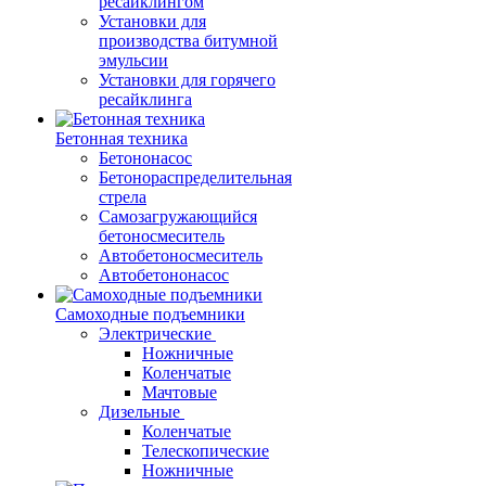
ресайклингом
Установки для
производства битумной
эмульсии
Установки для горячего
ресайклинга
Бетонная техника
Бетононасос
Бетонораспределительная
стрела
Самозагружающийся
бетоносмеситель
Автобетоносмеситель
Автобетононасос
Самоходные подъемники
Электрические
Ножничные
Коленчатые
Мачтовые
Дизельные
Коленчатые
Телескопические
Ножничные