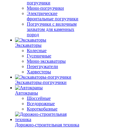
погрузчики
Мини-погрузчики
Электрические
фронтальные погрузчики
Погрузчики с вилочным
захватом для каменных
пород
Экскаваторы
Колесные
Гусеничные
Мини-экскаваторы
Перегружатели
Харвестеры
Экскаваторы-погрузчики
Автокраны
Шоссейные
Вседорожные
Короткобазные
Дорожно-строительная техника