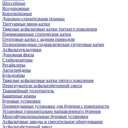
Шоссейные
Вседорожные
Короткобазные
Дорожно-строительная техника
Тротуарные мини-катки
Тяжелые асфальтовые катки третьего поколения
Пневмошинные статические катки
Грунтовые катки с задним приводом
Полноприводные гидравлические грунтовые катки
Асфальтоукладчики
Дорожная фреза
Стабилизаторы
Ресайклеры
Автогрейдеры
Бульдозеры
Тяжелые асфальтовые катки пятого поколения
Перегружатели асфальтобетонной смеси
Траншейный уплотнитель
Башенные краны
Буровые установки
Пневмоударные установки для бурения с поверхности
Установки горизонтально направленного бурения
Многофункциональные буровые установки
Асфальтовые заводы и смесительное оборудование
Асфальтобетонный завод