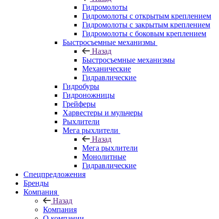
Гидромолоты
Гидромолоты с открытым креплением
Гидромолоты с закрытым креплением
Гидромолоты с боковым креплением
Быстросъемные механизмы
Назад
Быстросъемные механизмы
Механические
Гидравлические
Гидробуры
Гидроножницы
Грейферы
Харвестеры и мульчеры
Рыхлители
Мега рыхлители
Назад
Мега рыхлители
Монолитные
Гидравлические
Спецпредложения
Бренды
Компания
Назад
Компания
О компании