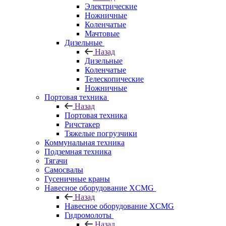
Электрические
Ножничные
Коленчатые
Мачтовые
Дизельные
Назад
Дизельные
Коленчатые
Телескопические
Ножничные
Портовая техника
Назад
Портовая техника
Ричстакер
Тяжелые погрузчики
Коммунальная техника
Подземная техника
Тягачи
Самосвалы
Гусеничные краны
Навесное оборудование XCMG
Назад
Навесное оборудование XCMG
Гидромолоты
Назад