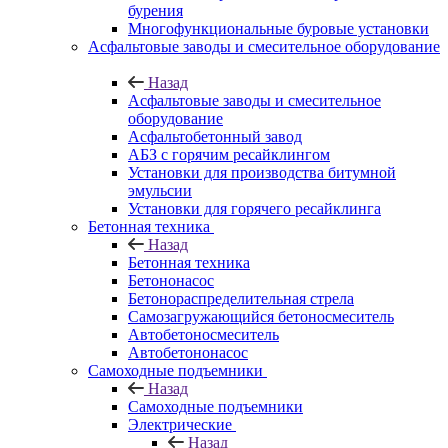
бурения
Многофункциональные буровые установки
Асфальтовые заводы и смесительное оборудование
Назад
Асфальтовые заводы и смесительное
оборудование
Асфальтобетонный завод
АБЗ с горячим ресайклингом
Установки для производства битумной
эмульсии
Установки для горячего ресайклинга
Бетонная техника
Назад
Бетонная техника
Бетононасос
Бетонораспределительная стрела
Самозагружающийся бетоносмеситель
Автобетоносмеситель
Автобетононасос
Самоходные подъемники
Назад
Самоходные подъемники
Электрические
Назад