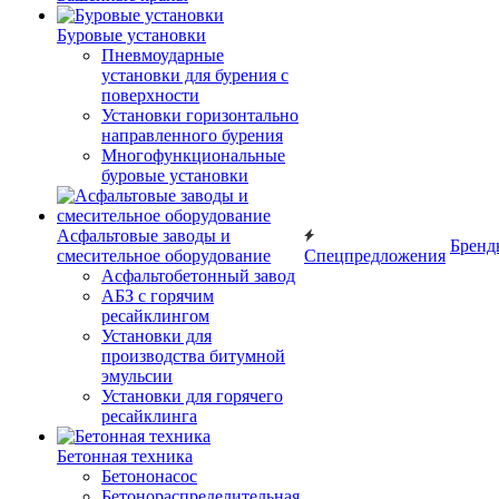
Буровые установки
Пневмоударные
установки для бурения с
поверхности
Установки горизонтально
направленного бурения
Многофункциональные
буровые установки
Асфальтовые заводы и
Бренд
смесительное оборудование
Спецпредложения
Асфальтобетонный завод
АБЗ с горячим
ресайклингом
Установки для
производства битумной
эмульсии
Установки для горячего
ресайклинга
Бетонная техника
Бетононасос
Бетонораспределительная