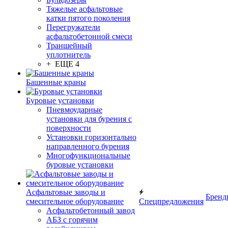
Тяжелые асфальтовые
катки пятого поколения
Перегружатели
асфальтобетонной смеси
Траншейный
уплотнитель
+ ЕЩЕ 4
Башенные краны
Буровые установки
Пневмоударные
установки для бурения с
поверхности
Установки горизонтально
направленного бурения
Многофункциональные
буровые установки
Асфальтовые заводы и
Бренд
смесительное оборудование
Спецпредложения
Асфальтобетонный завод
АБЗ с горячим