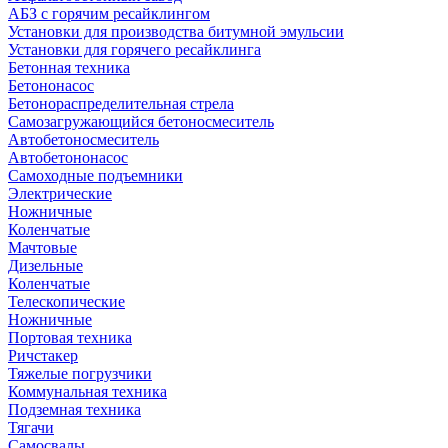
АБЗ с горячим ресайклингом
Установки для производства битумной эмульсии
Установки для горячего ресайклинга
Бетонная техника
Бетононасос
Бетонораспределительная стрела
Самозагружающийся бетоносмеситель
Автобетоносмеситель
Автобетононасос
Самоходные подъемники
Электрические
Ножничные
Коленчатые
Мачтовые
Дизельные
Коленчатые
Телескопические
Ножничные
Портовая техника
Ричстакер
Тяжелые погрузчики
Коммунальная техника
Подземная техника
Тягачи
Самосвалы