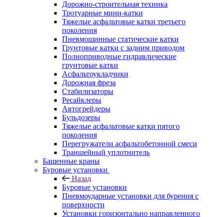
Дорожно-строительная техника
Тротуарные мини-катки
Тяжелые асфальтовые катки третьего
поколения
Пневмошинные статические катки
Грунтовые катки с задним приводом
Полноприводные гидравлические
грунтовые катки
Асфальтоукладчики
Дорожная фреза
Стабилизаторы
Ресайклеры
Автогрейдеры
Бульдозеры
Тяжелые асфальтовые катки пятого
поколения
Перегружатели асфальтобетонной смеси
Траншейный уплотнитель
Башенные краны
Буровые установки
Назад
Буровые установки
Пневмоударные установки для бурения с
поверхности
Установки горизонтально направленного