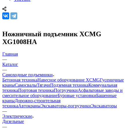
Ножничный подъемник XCMG
XG1008HА
Главная
—
Каталог
—
Самоходные подъемники
Бетонная техника
Навесное оборудование XCMG
Гусеничные
краны
Самосвалы
Тягачи
Подземная техника
Коммунальная
техника
Портовая техника
Погрузчики
Асфальтовые заводы и
смесительное оборудование
Буровые установки
Башенные
краны
Дорожно-строительная
техника
Автокраны
Экскаваторы-погрузчики
Экскаваторы
—
Электрические
Дизельные
—