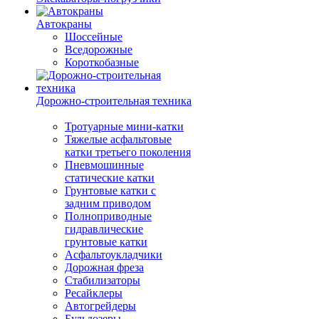
Автокраны
Шоссейные
Вседорожные
Короткобазные
Дорожно-строительная техника
Тротуарные мини-катки
Тяжелые асфальтовые
катки третьего поколения
Пневмошинные
статические катки
Грунтовые катки с
задним приводом
Полноприводные
гидравлические
грунтовые катки
Асфальтоукладчики
Дорожная фреза
Стабилизаторы
Ресайклеры
Автогрейдеры
Бульдозеры