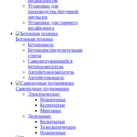
ресайклингом
Установки для
производства битумной
эмульсии
Установки для горячего
ресайклинга
Бетонная техника
Бетононасос
Бетонораспределительная
стрела
Самозагружающийся
бетоносмеситель
Автобетоносмеситель
Автобетононасос
Самоходные подъемники
Электрические
Ножничные
Коленчатые
Мачтовые
Дизельные
Коленчатые
Телескопические
Ножничные