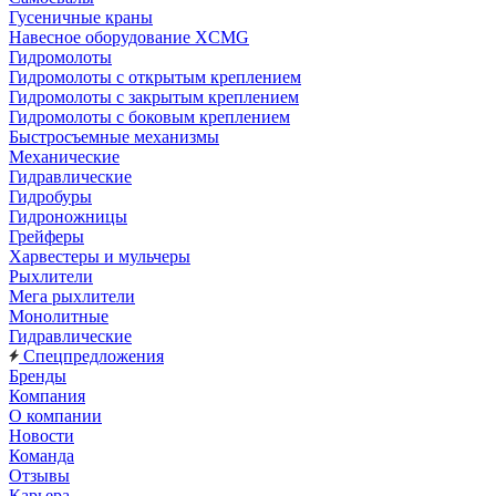
Гусеничные краны
Навесное оборудование XCMG
Гидромолоты
Гидромолоты с открытым креплением
Гидромолоты с закрытым креплением
Гидромолоты с боковым креплением
Быстросъемные механизмы
Механические
Гидравлические
Гидробуры
Гидроножницы
Грейферы
Харвестеры и мульчеры
Рыхлители
Мега рыхлители
Монолитные
Гидравлические
Спецпредложения
Бренды
Компания
О компании
Новости
Команда
Отзывы
Карьера