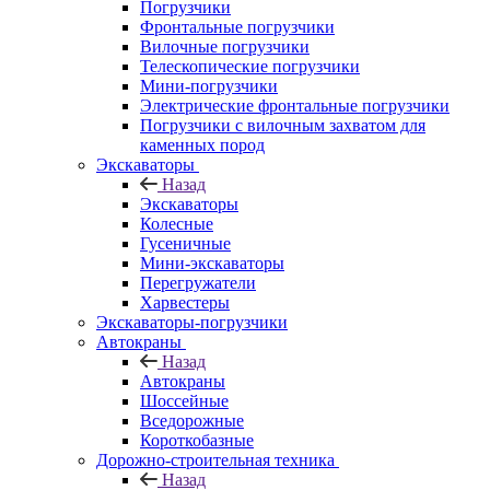
Погрузчики
Фронтальные погрузчики
Вилочные погрузчики
Телескопические погрузчики
Мини-погрузчики
Электрические фронтальные погрузчики
Погрузчики с вилочным захватом для
каменных пород
Экскаваторы
Назад
Экскаваторы
Колесные
Гусеничные
Мини-экскаваторы
Перегружатели
Харвестеры
Экскаваторы-погрузчики
Автокраны
Назад
Автокраны
Шоссейные
Вседорожные
Короткобазные
Дорожно-строительная техника
Назад