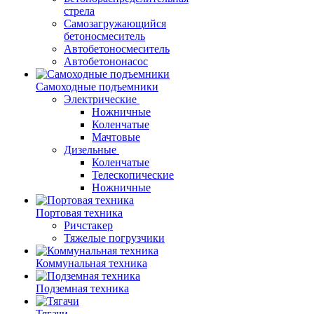
стрела
Самозагружающийся
бетоносмеситель
Автобетоносмеситель
Автобетононасос
Самоходные подъемники
Электрические
Ножничные
Коленчатые
Мачтовые
Дизельные
Коленчатые
Телескопические
Ножничные
Портовая техника
Ричстакер
Тяжелые погрузчики
Коммунальная техника
Подземная техника
Тягачи