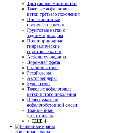
Тротуарные мини-катки
Тяжелые асфальтовые
катки третьего поколения
Пневмошинные
статические катки
Грунтовые катки с
задним приводом
Полноприводные
гидравлические
грунтовые катки
Асфальтоукладчики
Дорожная фреза
Стабилизаторы
Ресайклеры
Автогрейдеры
Бульдозеры
Тяжелые асфальтовые
катки пятого поколения
Перегружатели
асфальтобетонной смеси
Траншейный
уплотнитель
+ ЕЩЕ 4
Башенные краны