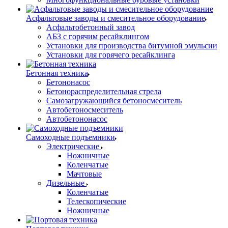
Асфальтовые заводы и смесительное оборудование
Асфальтобетонный завод
АБЗ с горячим ресайклингом
Установки для производства битумной эмульсии
Установки для горячего ресайклинга
Бетонная техника
Бетононасос
Бетонораспределительная стрела
Самозагружающийся бетоносмеситель
Автобетоносмеситель
Автобетононасос
Самоходные подъемники
Электрические
Ножничные
Коленчатые
Мачтовые
Дизельные
Коленчатые
Телескопические
Ножничные