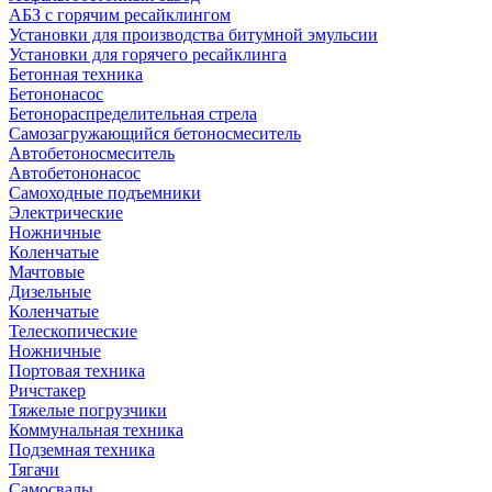
АБЗ с горячим ресайклингом
Установки для производства битумной эмульсии
Установки для горячего ресайклинга
Бетонная техника
Бетононасос
Бетонораспределительная стрела
Самозагружающийся бетоносмеситель
Автобетоносмеситель
Автобетононасос
Самоходные подъемники
Электрические
Ножничные
Коленчатые
Мачтовые
Дизельные
Коленчатые
Телескопические
Ножничные
Портовая техника
Ричстакер
Тяжелые погрузчики
Коммунальная техника
Подземная техника
Тягачи
Самосвалы