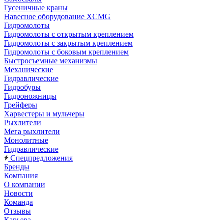
Гусеничные краны
Навесное оборудование XCMG
Гидромолоты
Гидромолоты с открытым креплением
Гидромолоты с закрытым креплением
Гидромолоты с боковым креплением
Быстросъемные механизмы
Механические
Гидравлические
Гидробуры
Гидроножницы
Грейферы
Харвестеры и мульчеры
Рыхлители
Мега рыхлители
Монолитные
Гидравлические
Спецпредложения
Бренды
Компания
О компании
Новости
Команда
Отзывы
Карьера