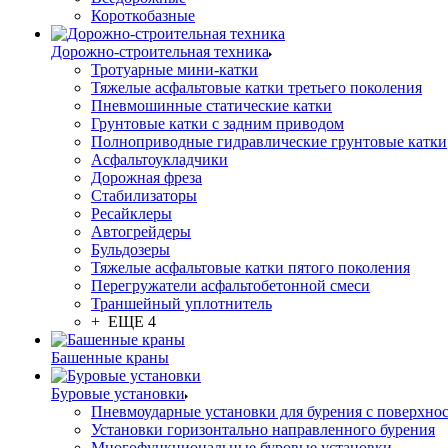
Короткобазные
Дорожно-строительная техника
Тротуарные мини-катки
Тяжелые асфальтовые катки третьего поколения
Пневмошинные статические катки
Грунтовые катки с задним приводом
Полноприводные гидравлические грунтовые катки
Асфальтоукладчики
Дорожная фреза
Стабилизаторы
Ресайклеры
Автогрейдеры
Бульдозеры
Тяжелые асфальтовые катки пятого поколения
Перегружатели асфальтобетонной смеси
Траншейный уплотнитель
+ ЕЩЕ 4
Башенные краны
Буровые установки
Пневмоударные установки для бурения с поверхно
Установки горизонтально направленного бурения
Многофункциональные буровые установки