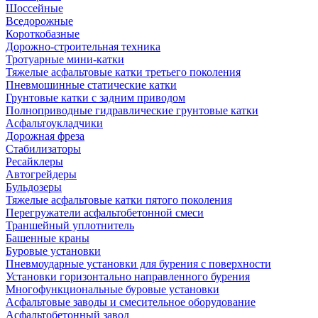
Шоссейные
Вседорожные
Короткобазные
Дорожно-строительная техника
Тротуарные мини-катки
Тяжелые асфальтовые катки третьего поколения
Пневмошинные статические катки
Грунтовые катки с задним приводом
Полноприводные гидравлические грунтовые катки
Асфальтоукладчики
Дорожная фреза
Стабилизаторы
Ресайклеры
Автогрейдеры
Бульдозеры
Тяжелые асфальтовые катки пятого поколения
Перегружатели асфальтобетонной смеси
Траншейный уплотнитель
Башенные краны
Буровые установки
Пневмоударные установки для бурения с поверхности
Установки горизонтально направленного бурения
Многофункциональные буровые установки
Асфальтовые заводы и смесительное оборудование
Асфальтобетонный завод