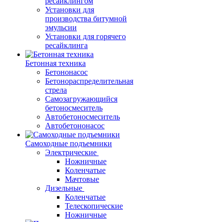
ресайклингом
Установки для
производства битумной
эмульсии
Установки для горячего
ресайклинга
Бетонная техника
Бетононасос
Бетонораспределительная
стрела
Самозагружающийся
бетоносмеситель
Автобетоносмеситель
Автобетононасос
Самоходные подъемники
Электрические
Ножничные
Коленчатые
Мачтовые
Дизельные
Коленчатые
Телескопические
Ножничные