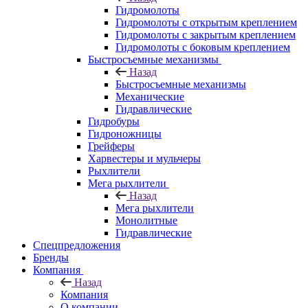
Гидромолоты
Гидромолоты с открытым креплением
Гидромолоты с закрытым креплением
Гидромолоты с боковым креплением
Быстросъемные механизмы
Назад
Быстросъемные механизмы
Механические
Гидравлические
Гидробуры
Гидроножницы
Грейферы
Харвестеры и мульчеры
Рыхлители
Мега рыхлители
Назад
Мега рыхлители
Монолитные
Гидравлические
Спецпредложения
Бренды
Компания
Назад
Компания
О компании