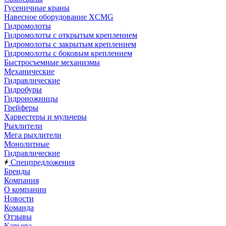
Гусеничные краны
Навесное оборудование XCMG
Гидромолоты
Гидромолоты с открытым креплением
Гидромолоты с закрытым креплением
Гидромолоты с боковым креплением
Быстросъемные механизмы
Механические
Гидравлические
Гидробуры
Гидроножницы
Грейферы
Харвестеры и мульчеры
Рыхлители
Мега рыхлители
Монолитные
Гидравлические
Спецпредложения
Бренды
Компания
О компании
Новости
Команда
Отзывы
Карьера