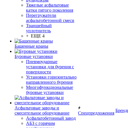
Тяжелые асфальтовые
катки пятого поколения
Перегружатели
асфальтобетонной смеси
Траншейный
уплотнитель
+ ЕЩЕ 4
Башенные краны
Буровые установки
Пневмоударные
установки для бурения с
поверхности
Установки горизонтально
направленного бурения
Многофункциональные
буровые установки
Асфальтовые заводы и
Бренд
смесительное оборудование
Спецпредложения
Асфальтобетонный завод
АБЗ с горячим