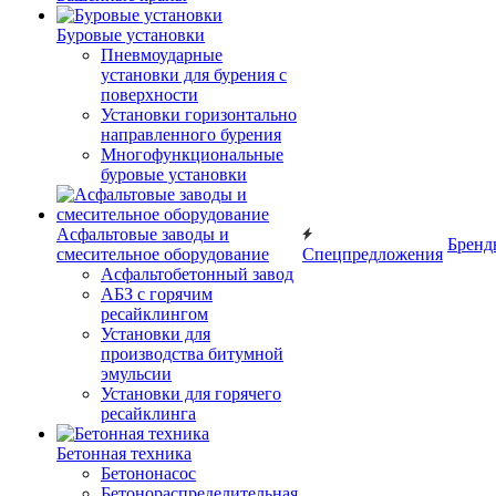
Буровые установки
Пневмоударные
установки для бурения с
поверхности
Установки горизонтально
направленного бурения
Многофункциональные
буровые установки
Асфальтовые заводы и
Бренд
смесительное оборудование
Спецпредложения
Асфальтобетонный завод
АБЗ с горячим
ресайклингом
Установки для
производства битумной
эмульсии
Установки для горячего
ресайклинга
Бетонная техника
Бетононасос
Бетонораспределительная