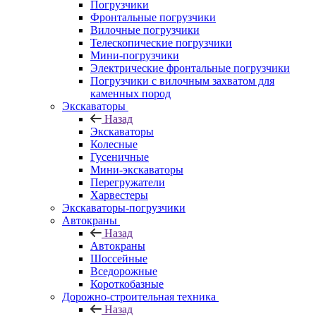
Погрузчики
Фронтальные погрузчики
Вилочные погрузчики
Телескопические погрузчики
Мини-погрузчики
Электрические фронтальные погрузчики
Погрузчики с вилочным захватом для
каменных пород
Экскаваторы
Назад
Экскаваторы
Колесные
Гусеничные
Мини-экскаваторы
Перегружатели
Харвестеры
Экскаваторы-погрузчики
Автокраны
Назад
Автокраны
Шоссейные
Вседорожные
Короткобазные
Дорожно-строительная техника
Назад