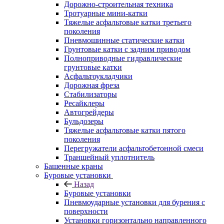
Дорожно-строительная техника
Тротуарные мини-катки
Тяжелые асфальтовые катки третьего
поколения
Пневмошинные статические катки
Грунтовые катки с задним приводом
Полноприводные гидравлические
грунтовые катки
Асфальтоукладчики
Дорожная фреза
Стабилизаторы
Ресайклеры
Автогрейдеры
Бульдозеры
Тяжелые асфальтовые катки пятого
поколения
Перегружатели асфальтобетонной смеси
Траншейный уплотнитель
Башенные краны
Буровые установки
Назад
Буровые установки
Пневмоударные установки для бурения с
поверхности
Установки горизонтально направленного