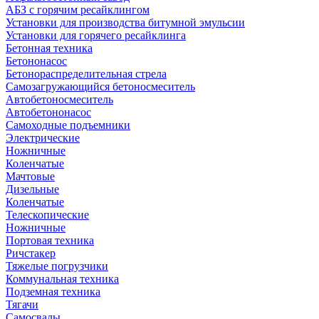
АБЗ с горячим ресайклингом
Установки для производства битумной эмульсии
Установки для горячего ресайклинга
Бетонная техника
Бетононасос
Бетонораспределительная стрела
Самозагружающийся бетоносмеситель
Автобетоносмеситель
Автобетононасос
Самоходные подъемники
Электрические
Ножничные
Коленчатые
Мачтовые
Дизельные
Коленчатые
Телескопические
Ножничные
Портовая техника
Ричстакер
Тяжелые погрузчики
Коммунальная техника
Подземная техника
Тягачи
Самосвалы