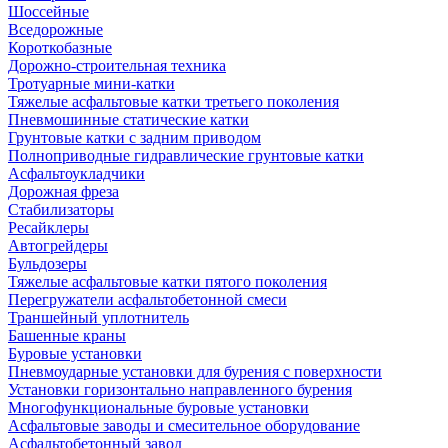
Шоссейные
Вседорожные
Короткобазные
Дорожно-строительная техника
Тротуарные мини-катки
Тяжелые асфальтовые катки третьего поколения
Пневмошинные статические катки
Грунтовые катки с задним приводом
Полноприводные гидравлические грунтовые катки
Асфальтоукладчики
Дорожная фреза
Стабилизаторы
Ресайклеры
Автогрейдеры
Бульдозеры
Тяжелые асфальтовые катки пятого поколения
Перегружатели асфальтобетонной смеси
Траншейный уплотнитель
Башенные краны
Буровые установки
Пневмоударные установки для бурения с поверхности
Установки горизонтально направленного бурения
Многофункциональные буровые установки
Асфальтовые заводы и смесительное оборудование
Асфальтобетонный завод