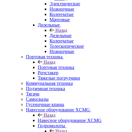
Электрические
Ножничные
Коленчатые
Мачтовые
Дизельные
Назад
Дизельные
Коленчатые
Телескопические
Ножничные
Портовая техника
Назад
Портовая техника
Ричстакер
Тяжелые погрузчики
Коммунальная техника
Подземная техника
Тягачи
Самосвалы
Гусеничные краны
Навесное оборудование XCMG
Назад
Навесное оборудование XCMG
Гидромолоты
Назад