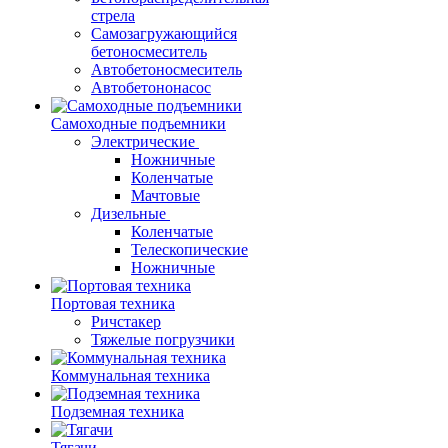
стрела
Самозагружающийся
бетоносмеситель
Автобетоносмеситель
Автобетононасос
Самоходные подъемники
Электрические
Ножничные
Коленчатые
Мачтовые
Дизельные
Коленчатые
Телескопические
Ножничные
Портовая техника
Ричстакер
Тяжелые погрузчики
Коммунальная техника
Подземная техника
Тягачи