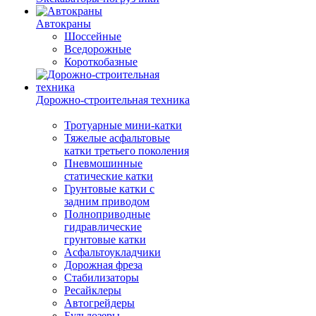
Автокраны
Шоссейные
Вседорожные
Короткобазные
Дорожно-строительная техника
Тротуарные мини-катки
Тяжелые асфальтовые
катки третьего поколения
Пневмошинные
статические катки
Грунтовые катки с
задним приводом
Полноприводные
гидравлические
грунтовые катки
Асфальтоукладчики
Дорожная фреза
Стабилизаторы
Ресайклеры
Автогрейдеры
Бульдозеры