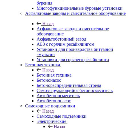
бурения
Многофункциональные буровые установки
Асфальтовые заводы и смесительное оборудование
Назад
Асфальтовые заводы и смесительное
оборудование
Асфальтобетонный завод
АБЗ с горячим ресайклингом
Установки для производства битумной
эмульсии
Установки для горячего ресайклинга
Бетонная техника
Назад
Бетонная техника
Бетононасос
Бетонораспределительная стрела
Самозагружающийся бетоносмеситель
Автобетоносмеситель
Автобетононасос
Самоходные подъемники
Назад
Самоходные подъемники
Электрические
Назад