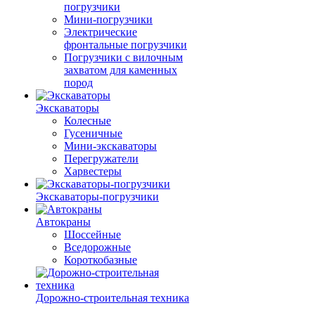
погрузчики
Мини-погрузчики
Электрические
фронтальные погрузчики
Погрузчики с вилочным
захватом для каменных
пород
Экскаваторы
Колесные
Гусеничные
Мини-экскаваторы
Перегружатели
Харвестеры
Экскаваторы-погрузчики
Автокраны
Шоссейные
Вседорожные
Короткобазные
Дорожно-строительная техника