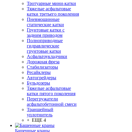
Тротуарные мини-катки
Тяжелые асфальтовые
катки третьего поколения
Пневмошинные
статические катки
Грунтовые катки с
задним приводом
Полноприводные
гидравлические
грунтовые катки
Асфальтоукладчики
Дорожная фреза
Стабилизаторы
Ресайклеры
Автогрейдеры
Бульдозеры
Тяжелые асфальтовые
катки пятого поколения
Перегружатели
асфальтобетонной смеси
Траншейный
уплотнитель
+ ЕЩЕ 4
Башенные краны