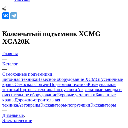
Коленчатый подъемник XCMG
XGA20K
Главная
—
Каталог
—
Самоходные подъемники
Бетонная техника
Навесное оборудование XCMG
Гусеничные
краны
Самосвалы
Тягачи
Подземная техника
Коммунальная
техника
Портовая техника
Погрузчики
Асфальтовые заводы и
смесительное оборудование
Буровые установки
Башенные
краны
Дорожно-строительная
техника
Автокраны
Экскаваторы-погрузчики
Экскаваторы
—
Дизельные
Электрические
—