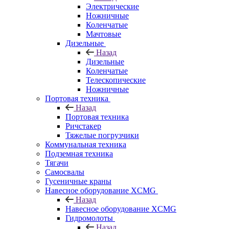
Электрические
Ножничные
Коленчатые
Мачтовые
Дизельные
Назад
Дизельные
Коленчатые
Телескопические
Ножничные
Портовая техника
Назад
Портовая техника
Ричстакер
Тяжелые погрузчики
Коммунальная техника
Подземная техника
Тягачи
Самосвалы
Гусеничные краны
Навесное оборудование XCMG
Назад
Навесное оборудование XCMG
Гидромолоты
Назад