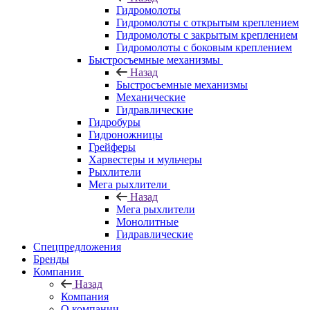
Гидромолоты
Гидромолоты с открытым креплением
Гидромолоты с закрытым креплением
Гидромолоты с боковым креплением
Быстросъемные механизмы
Назад
Быстросъемные механизмы
Механические
Гидравлические
Гидробуры
Гидроножницы
Грейферы
Харвестеры и мульчеры
Рыхлители
Мега рыхлители
Назад
Мега рыхлители
Монолитные
Гидравлические
Спецпредложения
Бренды
Компания
Назад
Компания
О компании