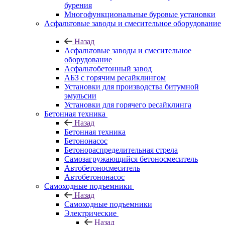
бурения
Многофункциональные буровые установки
Асфальтовые заводы и смесительное оборудование
Назад
Асфальтовые заводы и смесительное
оборудование
Асфальтобетонный завод
АБЗ с горячим ресайклингом
Установки для производства битумной
эмульсии
Установки для горячего ресайклинга
Бетонная техника
Назад
Бетонная техника
Бетононасос
Бетонораспределительная стрела
Самозагружающийся бетоносмеситель
Автобетоносмеситель
Автобетононасос
Самоходные подъемники
Назад
Самоходные подъемники
Электрические
Назад