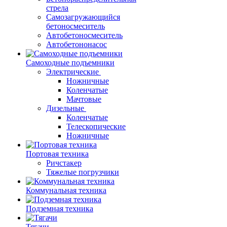
стрела
Самозагружающийся
бетоносмеситель
Автобетоносмеситель
Автобетононасос
Самоходные подъемники
Электрические
Ножничные
Коленчатые
Мачтовые
Дизельные
Коленчатые
Телескопические
Ножничные
Портовая техника
Ричстакер
Тяжелые погрузчики
Коммунальная техника
Подземная техника
Тягачи