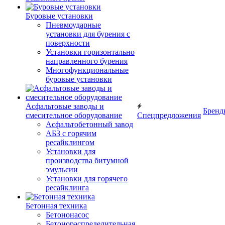
Буровые установки
Пневмоударные
установки для бурения с
поверхности
Установки горизонтально
направленного бурения
Многофункциональные
буровые установки
Асфальтовые заводы и
Бренд
смесительное оборудование
Спецпредложения
Асфальтобетонный завод
АБЗ с горячим
ресайклингом
Установки для
производства битумной
эмульсии
Установки для горячего
ресайклинга
Бетонная техника
Бетононасос
Бетонораспределительная