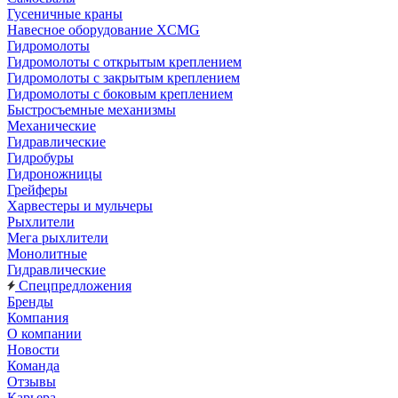
Гусеничные краны
Навесное оборудование XCMG
Гидромолоты
Гидромолоты с открытым креплением
Гидромолоты с закрытым креплением
Гидромолоты с боковым креплением
Быстросъемные механизмы
Механические
Гидравлические
Гидробуры
Гидроножницы
Грейферы
Харвестеры и мульчеры
Рыхлители
Мега рыхлители
Монолитные
Гидравлические
Спецпредложения
Бренды
Компания
О компании
Новости
Команда
Отзывы
Карьера