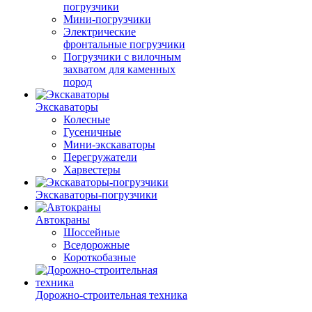
погрузчики
Мини-погрузчики
Электрические
фронтальные погрузчики
Погрузчики с вилочным
захватом для каменных
пород
Экскаваторы
Колесные
Гусеничные
Мини-экскаваторы
Перегружатели
Харвестеры
Экскаваторы-погрузчики
Автокраны
Шоссейные
Вседорожные
Короткобазные
Дорожно-строительная техника