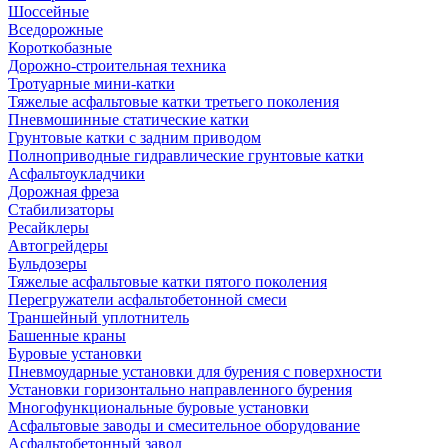
Шоссейные
Вседорожные
Короткобазные
Дорожно-строительная техника
Тротуарные мини-катки
Тяжелые асфальтовые катки третьего поколения
Пневмошинные статические катки
Грунтовые катки с задним приводом
Полноприводные гидравлические грунтовые катки
Асфальтоукладчики
Дорожная фреза
Стабилизаторы
Ресайклеры
Автогрейдеры
Бульдозеры
Тяжелые асфальтовые катки пятого поколения
Перегружатели асфальтобетонной смеси
Траншейный уплотнитель
Башенные краны
Буровые установки
Пневмоударные установки для бурения с поверхности
Установки горизонтально направленного бурения
Многофункциональные буровые установки
Асфальтовые заводы и смесительное оборудование
Асфальтобетонный завод