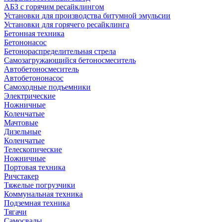
АБЗ с горячим ресайклингом
Установки для производства битумной эмульсии
Установки для горячего ресайклинга
Бетонная техника
Бетононасос
Бетонораспределительная стрела
Самозагружающийся бетоносмеситель
Автобетоносмеситель
Автобетононасос
Самоходные подъемники
Электрические
Ножничные
Коленчатые
Мачтовые
Дизельные
Коленчатые
Телескопические
Ножничные
Портовая техника
Ричстакер
Тяжелые погрузчики
Коммунальная техника
Подземная техника
Тягачи
Самосвалы