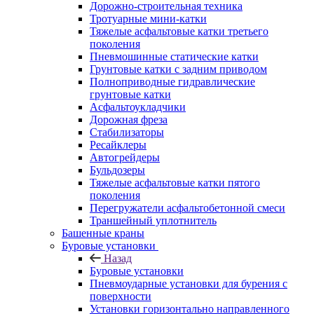
Дорожно-строительная техника
Тротуарные мини-катки
Тяжелые асфальтовые катки третьего
поколения
Пневмошинные статические катки
Грунтовые катки с задним приводом
Полноприводные гидравлические
грунтовые катки
Асфальтоукладчики
Дорожная фреза
Стабилизаторы
Ресайклеры
Автогрейдеры
Бульдозеры
Тяжелые асфальтовые катки пятого
поколения
Перегружатели асфальтобетонной смеси
Траншейный уплотнитель
Башенные краны
Буровые установки
Назад
Буровые установки
Пневмоударные установки для бурения с
поверхности
Установки горизонтально направленного