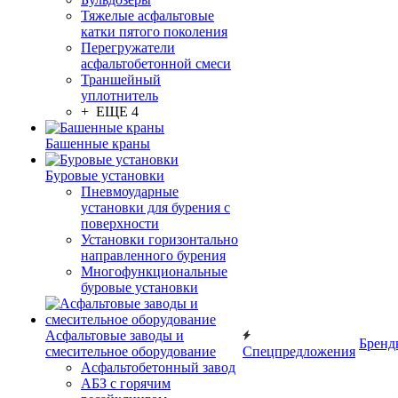
Тяжелые асфальтовые
катки пятого поколения
Перегружатели
асфальтобетонной смеси
Траншейный
уплотнитель
+ ЕЩЕ 4
Башенные краны
Буровые установки
Пневмоударные
установки для бурения с
поверхности
Установки горизонтально
направленного бурения
Многофункциональные
буровые установки
Асфальтовые заводы и
Бренд
смесительное оборудование
Спецпредложения
Асфальтобетонный завод
АБЗ с горячим