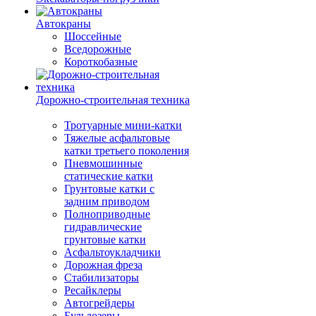
Автокраны
Шоссейные
Вседорожные
Короткобазные
Дорожно-строительная техника
Тротуарные мини-катки
Тяжелые асфальтовые
катки третьего поколения
Пневмошинные
статические катки
Грунтовые катки с
задним приводом
Полноприводные
гидравлические
грунтовые катки
Асфальтоукладчики
Дорожная фреза
Стабилизаторы
Ресайклеры
Автогрейдеры
Бульдозеры