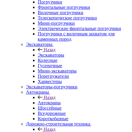
Погрузчики
Фронтальные погрузчики
Вилочные погрузчики
Телескопические погрузчики
Мини-погрузчики
Электрические фронтальные погрузчики
Погрузчики с вилочным захватом для
каменных пород
Экскаваторы
Назад
Экскаваторы
Колесные
Гусеничные
Мини-экскаваторы
Перегружатели
Харвестеры
Экскаваторы-погрузчики
Автокраны
Назад
Автокраны
Шоссейные
Вседорожные
Короткобазные
Дорожно-строительная техника
Назад