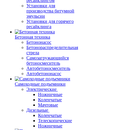
ресайклингом
Установки для
производства битумной
эмульсии
Установки для горячего
ресайклинга
Бетонная техника
Бетононасос
Бетонораспределительная
стрела
Самозагружающийся
бетоносмеситель
Автобетоносмеситель
Автобетононасос
Самоходные подъемники
Электрические
Ножничные
Коленчатые
Мачтовые
Дизельные
Коленчатые
Телескопические
Ножничные