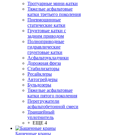
Тротуарные мини-катки
Тяжелые асфальтовые
катки третьего поколения
Пневмошинные
статические катки
Грунтовые катки с
задним приводом
Полноприводные
гидравлические
грунтовые катки
Асфальтоукладчики
Дорожная фреза
Стабилизаторы
Ресайклеры
Автогрейдеры
Бульдозеры
Тяжелые асфальтовые
катки пятого поколения
Перегружатели
асфальтобетонной смеси
Траншейный
уплотнитель
+ ЕЩЕ 4
Башенные краны