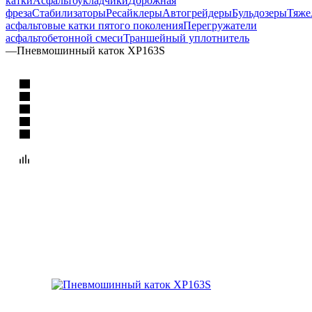
катки
Асфальтоукладчики
Дорожная
фреза
Стабилизаторы
Ресайклеры
Автогрейдеры
Бульдозеры
Тяже
асфальтовые катки пятого поколения
Перегружатели
асфальтобетонной смеси
Траншейный уплотнитель
—
Пневмошинный каток XP163S