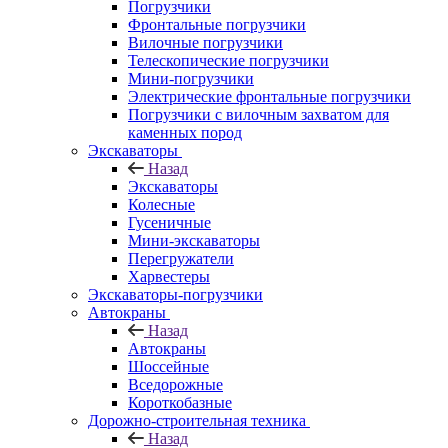
Погрузчики
Фронтальные погрузчики
Вилочные погрузчики
Телескопические погрузчики
Мини-погрузчики
Электрические фронтальные погрузчики
Погрузчики с вилочным захватом для
каменных пород
Экскаваторы
Назад
Экскаваторы
Колесные
Гусеничные
Мини-экскаваторы
Перегружатели
Харвестеры
Экскаваторы-погрузчики
Автокраны
Назад
Автокраны
Шоссейные
Вседорожные
Короткобазные
Дорожно-строительная техника
Назад