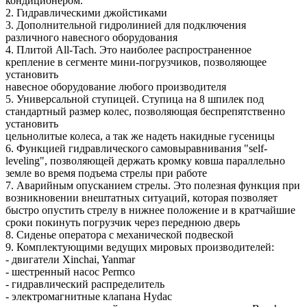
кондиционером.
2. Гидравлическими джойстиками
3. Дополнительной гидролинией для подключения
различного навесного оборудования
4. Плитой All-Tach. Это наиболее распространенное
крепление в сегменте мини-погрузчиков, позволяющее
установить
навесное оборудование любого производителя
5. Универсальной ступицей. Ступица на 8 шпилек под
стандартный размер колес, позволяющая беспрепятственно
установить
цельнолитые колеса, а так же надеть накидные гусеницы
6. Функцией гидравлического самовыравнивания "self-
leveling", позволяющей держать кромку ковша параллельно
земле во время подъема стрелы при работе
7. Аварийным опусканием стрелы. Это полезная функция при
возникновении внештатных ситуаций, которая позволяет
быстро опустить стрелу в нижнее положение и в кратчайшие
сроки покинуть погрузчик через переднюю дверь
8. Сиденье оператора с механической подвеской
9. Комплектующими ведущих мировых производителей:
- двигатели Xinchai, Yanmar
- шестренный насос Permco
- гидравлический распределитель
- электромагнитные клапана Hydac