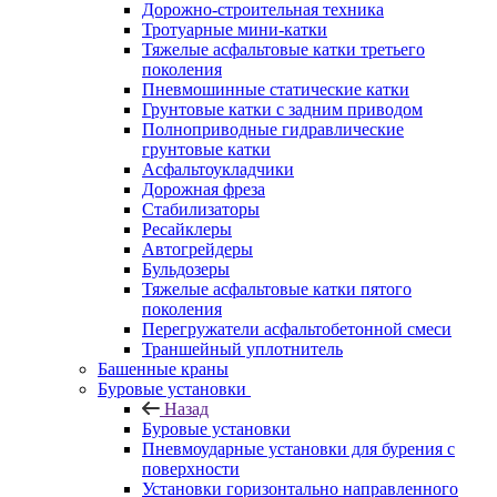
Дорожно-строительная техника
Тротуарные мини-катки
Тяжелые асфальтовые катки третьего
поколения
Пневмошинные статические катки
Грунтовые катки с задним приводом
Полноприводные гидравлические
грунтовые катки
Асфальтоукладчики
Дорожная фреза
Стабилизаторы
Ресайклеры
Автогрейдеры
Бульдозеры
Тяжелые асфальтовые катки пятого
поколения
Перегружатели асфальтобетонной смеси
Траншейный уплотнитель
Башенные краны
Буровые установки
Назад
Буровые установки
Пневмоударные установки для бурения с
поверхности
Установки горизонтально направленного