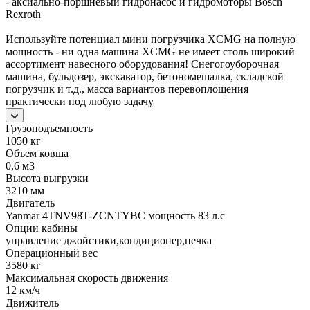
- аксиально-поршневый гидронасос и гидромоторы Bosch
Rexroth
Используйте потенциал мини погрузчика XCMG на полную
мощность - ни одна машина XCMG не имеет столь широкий
ассортимент навесного оборудования! Снегогоуборочная
машина, бульдозер, экскаватор, бетономешалка, складской
погрузчик и т.д., масса вариантов перевоплощения
практически под любую задачу
Грузоподъемность
1050 кг
Объем ковша
0,6 м3
Высота выгрузки
3210 мм
Двигатель
Yanmar 4TNV98T-ZCNTYBC мощность 83 л.с
Опции кабины
управление джойстики,кондиционер,печка
Операционный вес
3580 кг
Максимальная скорость движения
12 км/ч
Движитель