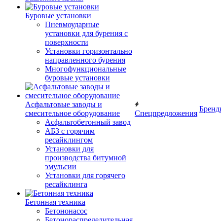
Буровые установки
Пневмоударные
установки для бурения с
поверхности
Установки горизонтально
направленного бурения
Многофункциональные
буровые установки
Асфальтовые заводы и
Бренд
смесительное оборудование
Спецпредложения
Асфальтобетонный завод
АБЗ с горячим
ресайклингом
Установки для
производства битумной
эмульсии
Установки для горячего
ресайклинга
Бетонная техника
Бетононасос
Бетонораспределительная