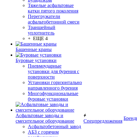
Тяжелые асфальтовые
катки пятого поколения
Перегружатели
асфальтобетонной смеси
Траншейный
уплотнитель
+ ЕЩЕ 4
Башенные краны
Буровые установки
Пневмоударные
установки для бурения с
поверхности
Установки горизонтально
направленного бурения
Многофункциональные
буровые установки
Асфальтовые заводы и
Бренд
смесительное оборудование
Спецпредложения
Асфальтобетонный завод
АБЗ с горячим