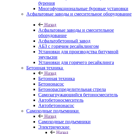
бурения
Многофункциональные буровые установки
Асфальтовые заводы и смесительное оборудование
Назад
Асфальтовые заводы и смесительное
оборудование
Асфальтобетонный завод
АБЗ с горячим ресайклингом
Установки для производства битумной
эмульсии
Установки для горячего ресайклинга
Бетонная техника
Назад
Бетонная техника
Бетононасос
Бетонораспределительная стрела
Самозагружающийся бетоносмеситель
Автобетоносмеситель
Автобетононасос
Самоходные подъемники
Назад
Самоходные подъемники
Электрические
Назад