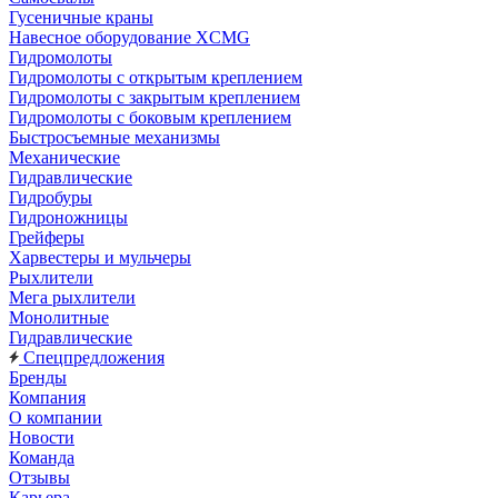
Гусеничные краны
Навесное оборудование XCMG
Гидромолоты
Гидромолоты с открытым креплением
Гидромолоты с закрытым креплением
Гидромолоты с боковым креплением
Быстросъемные механизмы
Механические
Гидравлические
Гидробуры
Гидроножницы
Грейферы
Харвестеры и мульчеры
Рыхлители
Мега рыхлители
Монолитные
Гидравлические
Спецпредложения
Бренды
Компания
О компании
Новости
Команда
Отзывы
Карьера