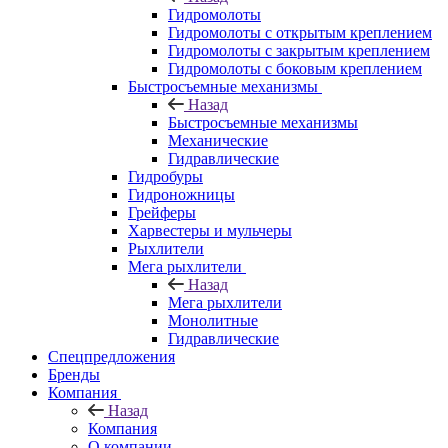
Гидромолоты
Гидромолоты с открытым креплением
Гидромолоты с закрытым креплением
Гидромолоты с боковым креплением
Быстросъемные механизмы
Назад
Быстросъемные механизмы
Механические
Гидравлические
Гидробуры
Гидроножницы
Грейферы
Харвестеры и мульчеры
Рыхлители
Мега рыхлители
Назад
Мега рыхлители
Монолитные
Гидравлические
Спецпредложения
Бренды
Компания
Назад
Компания
О компании