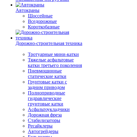
Автокраны
Шоссейные
Вседорожные
Короткобазные
Дорожно-строительная техника
Тротуарные мини-катки
Тяжелые асфальтовые
катки третьего поколения
Пневмошинные
статические катки
Грунтовые катки с
задним приводом
Полноприводные
гидравлические
грунтовые катки
Асфальтоукладчики
Дорожная фреза
Стабилизаторы
Ресайклеры
Автогрейдеры
Бульдозеры