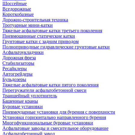
Шоссейные
Вседорожные
Короткобазные
Дорожно-строительная техника
Тротуарные мини-катки
Тяжелые асфальтовые катки третьего поколения
Пневмошинные статические катки
Грунтовые катки с задним приводом
Полноприводные гидравлические грунтовые катки
Асфальтоукладчики
Дорожная фреза
Стабилизаторы
Ресайклеры
Автогрейдеры
Бульдозеры
Тяжелые асфальтовые катки пятого поколения
Перегружатели асфальтобетонной смеси
Траншейный уплотнитель
Башенные краны
Буровые установки
Пневмоударные установки для бурения с поверхности
Установки горизонтально направленного бурения
Многофункциональные буровые установки
Асфальтовые заводы и смесительное оборудование
Асфальтобетонный завод