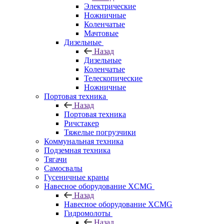
Электрические
Ножничные
Коленчатые
Мачтовые
Дизельные
Назад
Дизельные
Коленчатые
Телескопические
Ножничные
Портовая техника
Назад
Портовая техника
Ричстакер
Тяжелые погрузчики
Коммунальная техника
Подземная техника
Тягачи
Самосвалы
Гусеничные краны
Навесное оборудование XCMG
Назад
Навесное оборудование XCMG
Гидромолоты
Назад