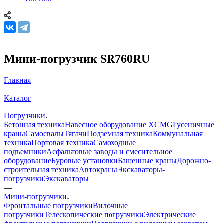
Мини-погрузчик SR760RU
Главная
—
Каталог
—
Погрузчики
Бетонная техника
Навесное оборудование XCMG
Гусеничные
краны
Самосвалы
Тягачи
Подземная техника
Коммунальная
техника
Портовая техника
Самоходные
подъемники
Асфальтовые заводы и смесительное
оборудование
Буровые установки
Башенные краны
Дорожно-
строительная техника
Автокраны
Экскаваторы-
погрузчики
Экскаваторы
—
Мини-погрузчики
Фронтальные погрузчики
Вилочные
погрузчики
Телескопические погрузчики
Электрические