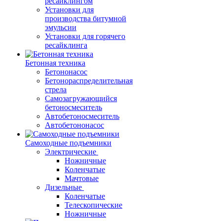
ресайклингом
Установки для
производства битумной
эмульсии
Установки для горячего
ресайклинга
Бетонная техника
Бетононасос
Бетонораспределительная
стрела
Самозагружающийся
бетоносмеситель
Автобетоносмеситель
Автобетононасос
Самоходные подъемники
Электрические
Ножничные
Коленчатые
Мачтовые
Дизельные
Коленчатые
Телескопические
Ножничные