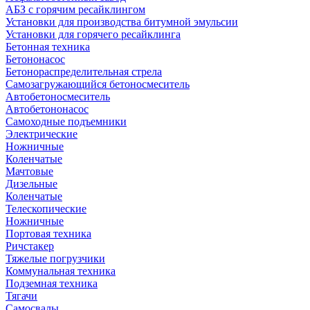
АБЗ с горячим ресайклингом
Установки для производства битумной эмульсии
Установки для горячего ресайклинга
Бетонная техника
Бетононасос
Бетонораспределительная стрела
Самозагружающийся бетоносмеситель
Автобетоносмеситель
Автобетононасос
Самоходные подъемники
Электрические
Ножничные
Коленчатые
Мачтовые
Дизельные
Коленчатые
Телескопические
Ножничные
Портовая техника
Ричстакер
Тяжелые погрузчики
Коммунальная техника
Подземная техника
Тягачи
Самосвалы