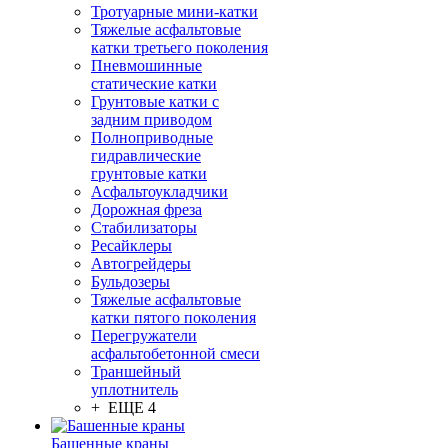
Тротуарные мини-катки
Тяжелые асфальтовые
катки третьего поколения
Пневмошинные
статические катки
Грунтовые катки с
задним приводом
Полноприводные
гидравлические
грунтовые катки
Асфальтоукладчики
Дорожная фреза
Стабилизаторы
Ресайклеры
Автогрейдеры
Бульдозеры
Тяжелые асфальтовые
катки пятого поколения
Перегружатели
асфальтобетонной смеси
Траншейный
уплотнитель
+ ЕЩЕ 4
Башенные краны