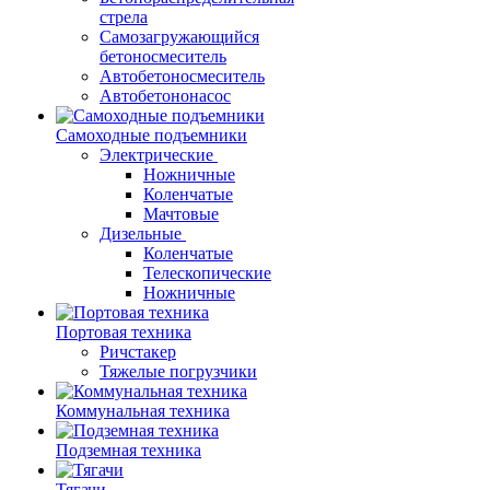
стрела
Самозагружающийся
бетоносмеситель
Автобетоносмеситель
Автобетононасос
Самоходные подъемники
Электрические
Ножничные
Коленчатые
Мачтовые
Дизельные
Коленчатые
Телескопические
Ножничные
Портовая техника
Ричстакер
Тяжелые погрузчики
Коммунальная техника
Подземная техника
Тягачи