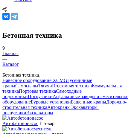
Бетонная техника
9
Главная
—
Каталог
—
Бетонная техника
Навесное оборудование XCMG
Гусеничные
краны
Самосвалы
Тягачи
Подземная техника
Коммунальная
техника
Портовая техника
Самоходные
подъемники
Погрузчики
Асфальтовые заводы и смесительное
оборудование
Буровые установки
Башенные краны
Дорожно-
строительная техника
Автокраны
Экскаваторы-
погрузчики
Экскаваторы
Автобетононасос
1 товар