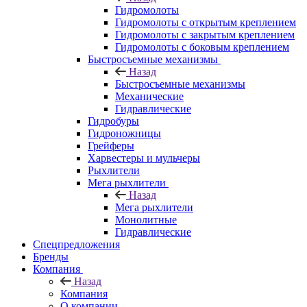
Гидромолоты
Гидромолоты с открытым креплением
Гидромолоты с закрытым креплением
Гидромолоты с боковым креплением
Быстросъемные механизмы
Назад
Быстросъемные механизмы
Механические
Гидравлические
Гидробуры
Гидроножницы
Грейферы
Харвестеры и мульчеры
Рыхлители
Мега рыхлители
Назад
Мега рыхлители
Монолитные
Гидравлические
Спецпредложения
Бренды
Компания
Назад
Компания
О компании