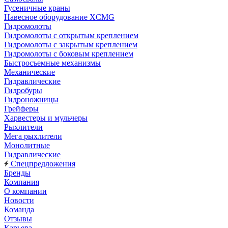
Гусеничные краны
Навесное оборудование XCMG
Гидромолоты
Гидромолоты с открытым креплением
Гидромолоты с закрытым креплением
Гидромолоты с боковым креплением
Быстросъемные механизмы
Механические
Гидравлические
Гидробуры
Гидроножницы
Грейферы
Харвестеры и мульчеры
Рыхлители
Мега рыхлители
Монолитные
Гидравлические
Спецпредложения
Бренды
Компания
О компании
Новости
Команда
Отзывы
Карьера