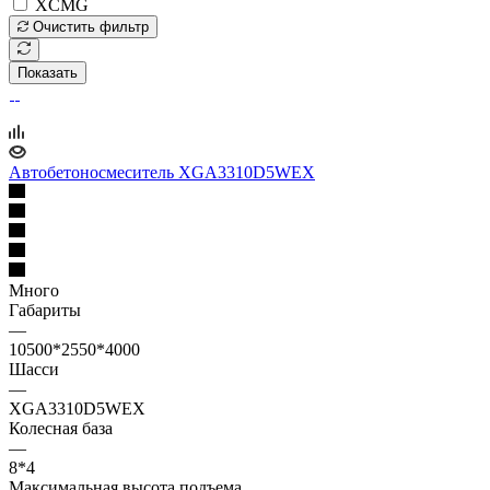
XCMG
Очистить фильтр
Показать
Автобетоносмеситель XGA3310D5WEX
Много
Габариты
—
10500*2550*4000
Шасси
—
XGA3310D5WEX
Колесная база
—
8*4
Максимальная высота подъема