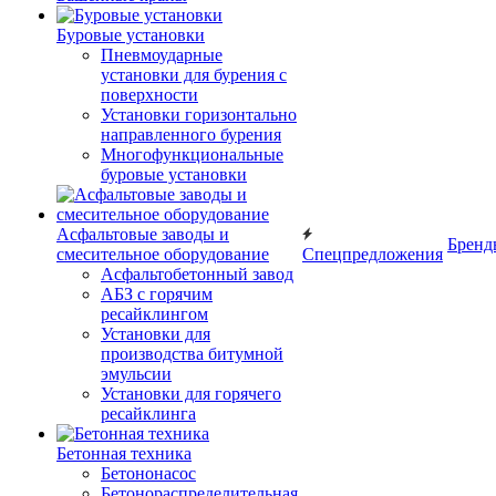
Буровые установки
Пневмоударные
установки для бурения с
поверхности
Установки горизонтально
направленного бурения
Многофункциональные
буровые установки
Асфальтовые заводы и
Бренд
смесительное оборудование
Спецпредложения
Асфальтобетонный завод
АБЗ с горячим
ресайклингом
Установки для
производства битумной
эмульсии
Установки для горячего
ресайклинга
Бетонная техника
Бетононасос
Бетонораспределительная