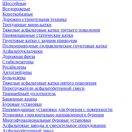
Шоссейные
Вседорожные
Короткобазные
Дорожно-строительная техника
Тротуарные мини-катки
Тяжелые асфальтовые катки третьего поколения
Пневмошинные статические катки
Грунтовые катки с задним приводом
Полноприводные гидравлические грунтовые катки
Асфальтоукладчики
Дорожная фреза
Стабилизаторы
Ресайклеры
Автогрейдеры
Бульдозеры
Тяжелые асфальтовые катки пятого поколения
Перегружатели асфальтобетонной смеси
Траншейный уплотнитель
Башенные краны
Буровые установки
Пневмоударные установки для бурения с поверхности
Установки горизонтально направленного бурения
Многофункциональные буровые установки
Асфальтовые заводы и смесительное оборудование
Асфальтобетонный завод