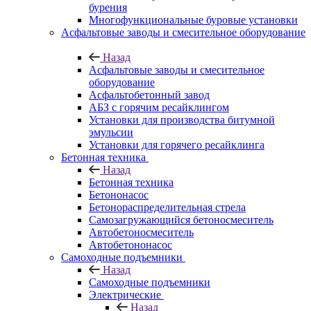
бурения
Многофункциональные буровые установки
Асфальтовые заводы и смесительное оборудование
Назад
Асфальтовые заводы и смесительное
оборудование
Асфальтобетонный завод
АБЗ с горячим ресайклингом
Установки для производства битумной
эмульсии
Установки для горячего ресайклинга
Бетонная техника
Назад
Бетонная техника
Бетононасос
Бетонораспределительная стрела
Самозагружающийся бетоносмеситель
Автобетоносмеситель
Автобетононасос
Самоходные подъемники
Назад
Самоходные подъемники
Электрические
Назад