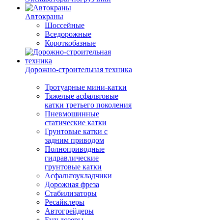
Автокраны
Шоссейные
Вседорожные
Короткобазные
Дорожно-строительная техника
Тротуарные мини-катки
Тяжелые асфальтовые
катки третьего поколения
Пневмошинные
статические катки
Грунтовые катки с
задним приводом
Полноприводные
гидравлические
грунтовые катки
Асфальтоукладчики
Дорожная фреза
Стабилизаторы
Ресайклеры
Автогрейдеры
Бульдозеры