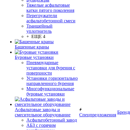
Тяжелые асфальтовые
катки пятого поколения
Перегружатели
асфальтобетонной смеси
Траншейный
уплотнитель
+ ЕЩЕ 4
Башенные краны
Буровые установки
Пневмоударные
установки для бурения с
поверхности
Установки горизонтально
направленного бурения
Многофункциональные
буровые установки
Асфальтовые заводы и
Бренд
смесительное оборудование
Спецпредложения
Асфальтобетонный завод
АБЗ с горячим