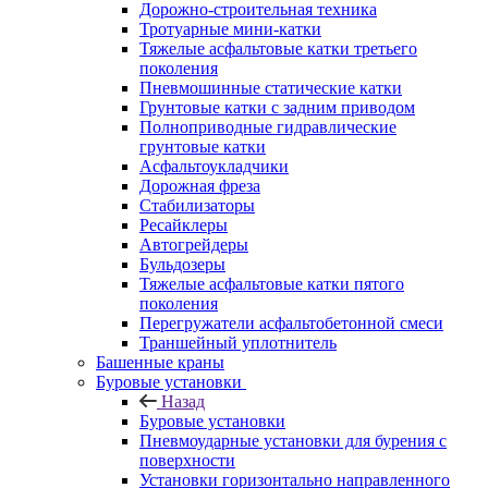
Дорожно-строительная техника
Тротуарные мини-катки
Тяжелые асфальтовые катки третьего
поколения
Пневмошинные статические катки
Грунтовые катки с задним приводом
Полноприводные гидравлические
грунтовые катки
Асфальтоукладчики
Дорожная фреза
Стабилизаторы
Ресайклеры
Автогрейдеры
Бульдозеры
Тяжелые асфальтовые катки пятого
поколения
Перегружатели асфальтобетонной смеси
Траншейный уплотнитель
Башенные краны
Буровые установки
Назад
Буровые установки
Пневмоударные установки для бурения с
поверхности
Установки горизонтально направленного