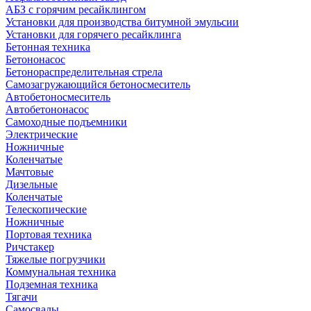
АБЗ с горячим ресайклингом
Установки для производства битумной эмульсии
Установки для горячего ресайклинга
Бетонная техника
Бетононасос
Бетонораспределительная стрела
Самозагружающийся бетоносмеситель
Автобетоносмеситель
Автобетононасос
Самоходные подъемники
Электрические
Ножничные
Коленчатые
Мачтовые
Дизельные
Коленчатые
Телескопические
Ножничные
Портовая техника
Ричстакер
Тяжелые погрузчики
Коммунальная техника
Подземная техника
Тягачи
Самосвалы