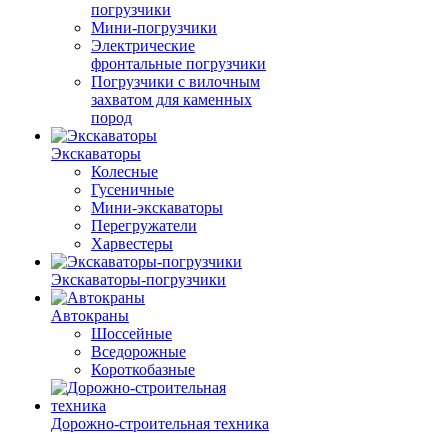
погрузчики
Мини-погрузчики
Электрические
фронтальные погрузчики
Погрузчики с вилочным
захватом для каменных
пород
Экскаваторы
Колесные
Гусеничные
Мини-экскаваторы
Перегружатели
Харвестеры
Экскаваторы-погрузчики
Автокраны
Шоссейные
Вседорожные
Короткобазные
Дорожно-строительная техника