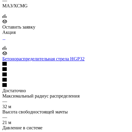
—
МАЗ/ХСМG
Оставить заявку
Акция
Бетонораспределительная стрела HGP32
Достаточно
Максимальный радиус распределения
—
32 м
Высота свободностоящей мачты
—
21 м
Давление в системе