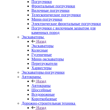
Погрузчики
Фронтальные погрузчики
Вилочные погрузчики
Телескопические погрузчики
Мини-погрузчики
Электрические фронтальные погрузчики
Погрузчики с вилочным захватом для
каменных пород
Экскаваторы
Назад
Экскаваторы
Колесные
Гусеничные
Мини-экскаваторы
Перегружатели
Харвестеры
Экскаваторы-погрузчики
Автокраны
Назад
Автокраны
Шоссейные
Вседорожные
Короткобазные
Дорожно-строительная техника
Назад