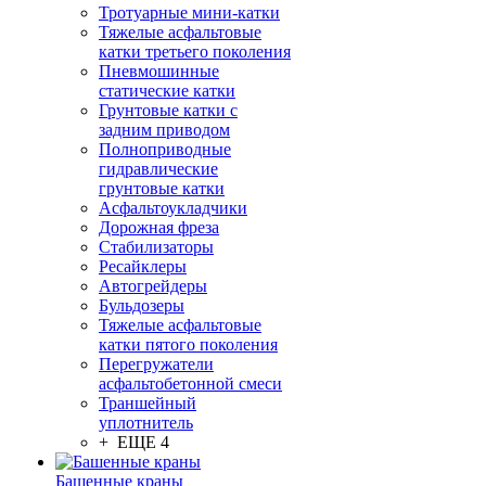
Тротуарные мини-катки
Тяжелые асфальтовые
катки третьего поколения
Пневмошинные
статические катки
Грунтовые катки с
задним приводом
Полноприводные
гидравлические
грунтовые катки
Асфальтоукладчики
Дорожная фреза
Стабилизаторы
Ресайклеры
Автогрейдеры
Бульдозеры
Тяжелые асфальтовые
катки пятого поколения
Перегружатели
асфальтобетонной смеси
Траншейный
уплотнитель
+ ЕЩЕ 4
Башенные краны