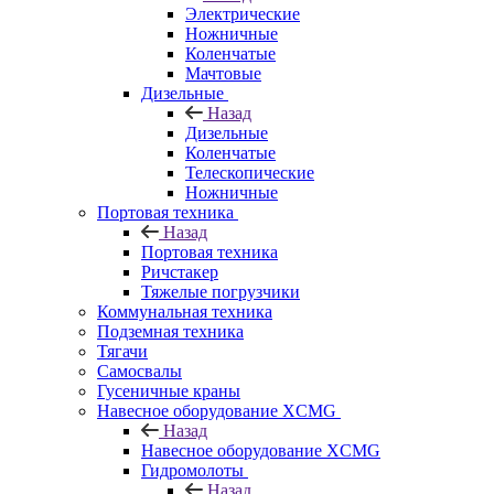
Электрические
Ножничные
Коленчатые
Мачтовые
Дизельные
Назад
Дизельные
Коленчатые
Телескопические
Ножничные
Портовая техника
Назад
Портовая техника
Ричстакер
Тяжелые погрузчики
Коммунальная техника
Подземная техника
Тягачи
Самосвалы
Гусеничные краны
Навесное оборудование XCMG
Назад
Навесное оборудование XCMG
Гидромолоты
Назад