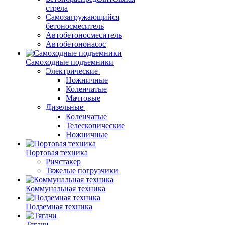
стрела
Самозагружающийся
бетоносмеситель
Автобетоносмеситель
Автобетононасос
Самоходные подъемники
Электрические
Ножничные
Коленчатые
Мачтовые
Дизельные
Коленчатые
Телескопические
Ножничные
Портовая техника
Ричстакер
Тяжелые погрузчики
Коммунальная техника
Подземная техника
Тягачи