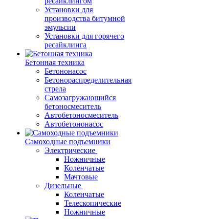
ресайклингом
Установки для
производства битумной
эмульсии
Установки для горячего
ресайклинга
Бетонная техника
Бетононасос
Бетонораспределительная
стрела
Самозагружающийся
бетоносмеситель
Автобетоносмеситель
Автобетононасос
Самоходные подъемники
Электрические
Ножничные
Коленчатые
Мачтовые
Дизельные
Коленчатые
Телескопические
Ножничные