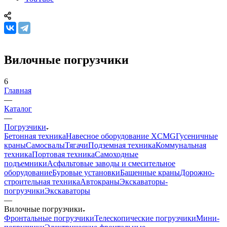
Вилочные погрузчики
6
Главная
—
Каталог
—
Погрузчики
Бетонная техника
Навесное оборудование XCMG
Гусеничные
краны
Самосвалы
Тягачи
Подземная техника
Коммунальная
техника
Портовая техника
Самоходные
подъемники
Асфальтовые заводы и смесительное
оборудование
Буровые установки
Башенные краны
Дорожно-
строительная техника
Автокраны
Экскаваторы-
погрузчики
Экскаваторы
—
Вилочные погрузчики
Фронтальные погрузчики
Телескопические погрузчики
Мини-