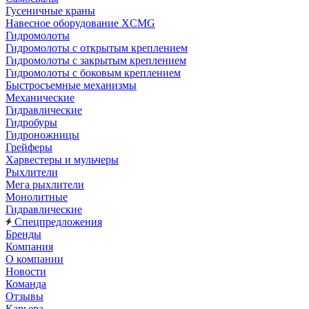
Гусеничные краны
Навесное оборудование XCMG
Гидромолоты
Гидромолоты с открытым креплением
Гидромолоты с закрытым креплением
Гидромолоты с боковым креплением
Быстросъемные механизмы
Механические
Гидравлические
Гидробуры
Гидроножницы
Грейферы
Харвестеры и мульчеры
Рыхлители
Мега рыхлители
Монолитные
Гидравлические
Спецпредложения
Бренды
Компания
О компании
Новости
Команда
Отзывы
Карьера