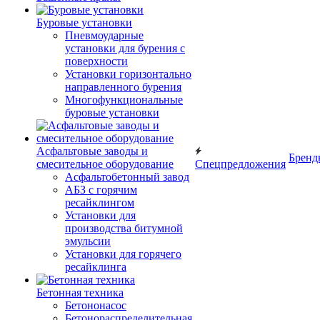
Буровые установки
Пневмоударные
установки для бурения с
поверхности
Установки горизонтально
направленного бурения
Многофункциональные
буровые установки
Асфальтовые заводы и
Бренд
смесительное оборудование
Спецпредложения
Асфальтобетонный завод
АБЗ с горячим
ресайклингом
Установки для
производства битумной
эмульсии
Установки для горячего
ресайклинга
Бетонная техника
Бетононасос
Бетонораспределительная