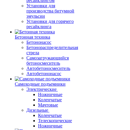
ресайклингом
Установки для
производства битумной
эмульсии
Установки для горячего
ресайклинга
Бетонная техника
Бетононасос
Бетонораспределительная
стрела
Самозагружающийся
бетоносмеситель
Автобетоносмеситель
Автобетононасос
Самоходные подъемники
Электрические
Ножничные
Коленчатые
Мачтовые
Дизельные
Коленчатые
Телескопические
Ножничные