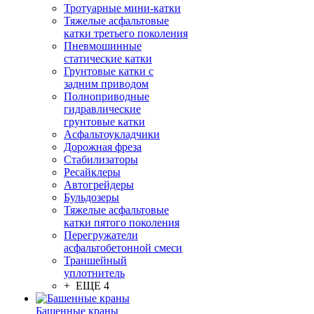
Тротуарные мини-катки
Тяжелые асфальтовые
катки третьего поколения
Пневмошинные
статические катки
Грунтовые катки с
задним приводом
Полноприводные
гидравлические
грунтовые катки
Асфальтоукладчики
Дорожная фреза
Стабилизаторы
Ресайклеры
Автогрейдеры
Бульдозеры
Тяжелые асфальтовые
катки пятого поколения
Перегружатели
асфальтобетонной смеси
Траншейный
уплотнитель
+ ЕЩЕ 4
Башенные краны