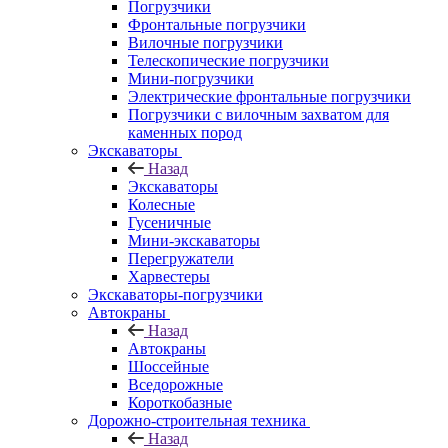
Погрузчики
Фронтальные погрузчики
Вилочные погрузчики
Телескопические погрузчики
Мини-погрузчики
Электрические фронтальные погрузчики
Погрузчики с вилочным захватом для
каменных пород
Экскаваторы
Назад
Экскаваторы
Колесные
Гусеничные
Мини-экскаваторы
Перегружатели
Харвестеры
Экскаваторы-погрузчики
Автокраны
Назад
Автокраны
Шоссейные
Вседорожные
Короткобазные
Дорожно-строительная техника
Назад