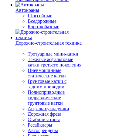
Автокраны
Шоссейные
Вседорожные
Короткобазные
Дорожно-строительная техника
Тротуарные мини-катки
Тяжелые асфальтовые
катки третьего поколения
Пневмошинные
статические катки
Грунтовые катки с
задним приводом
Полноприводные
гидравлические
грунтовые катки
Асфальтоукладчики
Дорожная фреза
Стабилизаторы
Ресайклеры
Автогрейдеры
Бульдозеры