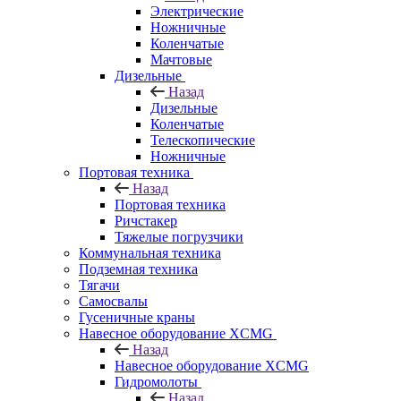
Электрические
Ножничные
Коленчатые
Мачтовые
Дизельные
Назад
Дизельные
Коленчатые
Телескопические
Ножничные
Портовая техника
Назад
Портовая техника
Ричстакер
Тяжелые погрузчики
Коммунальная техника
Подземная техника
Тягачи
Самосвалы
Гусеничные краны
Навесное оборудование XCMG
Назад
Навесное оборудование XCMG
Гидромолоты
Назад