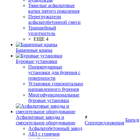
Тяжелые асфальтовые
катки пятого поколения
Перегружатели
асфальтобетонной смеси
Траншейный
уплотнитель
+ ЕЩЕ 4
Башенные краны
Буровые установки
Пневмоударные
установки для бурения с
поверхности
Установки горизонтально
направленного бурения
Многофункциональные
буровые установки
Асфальтовые заводы и
Бренд
смесительное оборудование
Спецпредложения
Асфальтобетонный завод
АБЗ с горячим