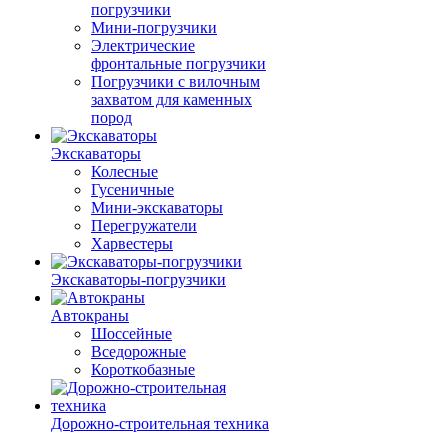
погрузчики
Мини-погрузчики
Электрические
фронтальные погрузчики
Погрузчики с вилочным
захватом для каменных
пород
Экскаваторы
Колесные
Гусеничные
Мини-экскаваторы
Перегружатели
Харвестеры
Экскаваторы-погрузчики
Автокраны
Шоссейные
Вседорожные
Короткобазные
Дорожно-строительная техника