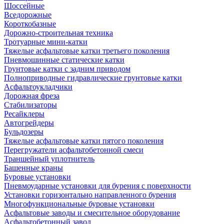
Шоссейные
Вседорожные
Короткобазные
Дорожно-строительная техника
Тротуарные мини-катки
Тяжелые асфальтовые катки третьего поколения
Пневмошинные статические катки
Грунтовые катки с задним приводом
Полноприводные гидравлические грунтовые катки
Асфальтоукладчики
Дорожная фреза
Стабилизаторы
Ресайклеры
Автогрейдеры
Бульдозеры
Тяжелые асфальтовые катки пятого поколения
Перегружатели асфальтобетонной смеси
Траншейный уплотнитель
Башенные краны
Буровые установки
Пневмоударные установки для бурения с поверхности
Установки горизонтально направленного бурения
Многофункциональные буровые установки
Асфальтовые заводы и смесительное оборудование
Асфальтобетонный завод