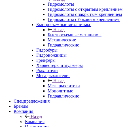
Гидромолоты
Гидромолоты с открытым креплением
Гидромолоты с закрытым креплением
Гидромолоты с боковым креплением
Быстросъемные механизмы
Назад
Быстросъемные механизмы
Механические
Гидравлические
Гидробуры
Гидроножницы
Грейферы
Харвестеры и мульчеры
Рыхлители
Мега рыхлители
Назад
Мега рыхлители
Монолитные
Гидравлические
Спецпредложения
Бренды
Компания
Назад
Компания
О компании