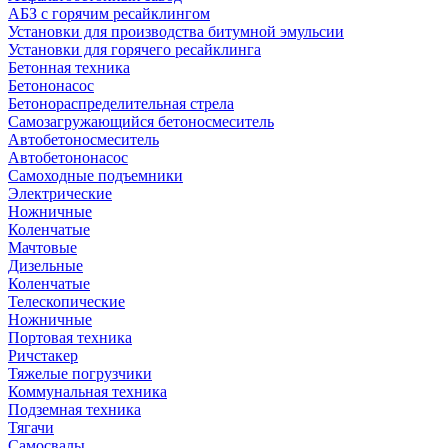
АБЗ с горячим ресайклингом
Установки для производства битумной эмульсии
Установки для горячего ресайклинга
Бетонная техника
Бетононасос
Бетонораспределительная стрела
Самозагружающийся бетоносмеситель
Автобетоносмеситель
Автобетононасос
Самоходные подъемники
Электрические
Ножничные
Коленчатые
Мачтовые
Дизельные
Коленчатые
Телескопические
Ножничные
Портовая техника
Ричстакер
Тяжелые погрузчики
Коммунальная техника
Подземная техника
Тягачи
Самосвалы