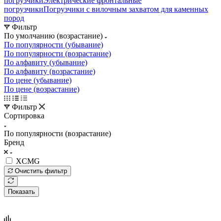
погрузчики
Электрические фронтальные
погрузчики
Погрузчики с вилочным захватом для каменных
пород
Фильтр
По умолчанию (возрастание)
По популярности (убывание)
По популярности (возрастание)
По алфавиту (убывание)
По алфавиту (возрастание)
По цене (убывание)
По цене (возрастание)
Фильтр
Сортировка
По популярности (возрастание)
Бренд
XCMG
Очистить фильтр
Показать