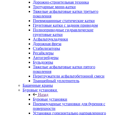
Дорожно-строительная техника
Тротуарные мини-катки
Тяжелые асфальтовые катки третьего
поколения
Пневмошинные статические катки
Грунтовые катки с задним приводом
Полноприводные гидравлические
грунтовые катки
Асфальтоукладчики
Дорожная фреза
Стабилизаторы
Ресайклеры
Автогрейдеры
Бульдозеры
Тяжелые асфальтовые катки пятого
поколения
Перегружатели асфальтобетонной смеси
Траншейный уплотнитель
Башенные краны
Буровые установки
Назад
Буровые установки
Пневмоударные установки для бурения с
поверхности
Установки горизонтально направленного