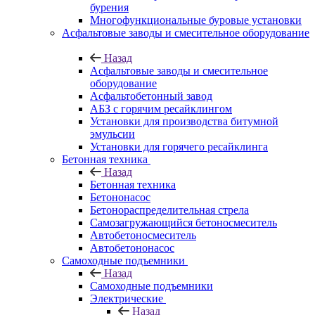
бурения
Многофункциональные буровые установки
Асфальтовые заводы и смесительное оборудование
Назад
Асфальтовые заводы и смесительное
оборудование
Асфальтобетонный завод
АБЗ с горячим ресайклингом
Установки для производства битумной
эмульсии
Установки для горячего ресайклинга
Бетонная техника
Назад
Бетонная техника
Бетононасос
Бетонораспределительная стрела
Самозагружающийся бетоносмеситель
Автобетоносмеситель
Автобетононасос
Самоходные подъемники
Назад
Самоходные подъемники
Электрические
Назад