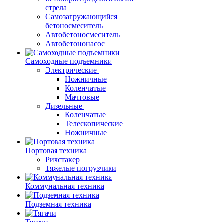
стрела
Самозагружающийся
бетоносмеситель
Автобетоносмеситель
Автобетононасос
Самоходные подъемники
Электрические
Ножничные
Коленчатые
Мачтовые
Дизельные
Коленчатые
Телескопические
Ножничные
Портовая техника
Ричстакер
Тяжелые погрузчики
Коммунальная техника
Подземная техника
Тягачи