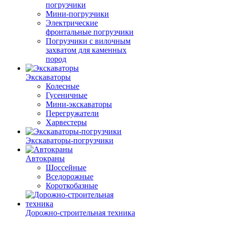
погрузчики
Мини-погрузчики
Электрические
фронтальные погрузчики
Погрузчики с вилочным
захватом для каменных
пород
Экскаваторы
Колесные
Гусеничные
Мини-экскаваторы
Перегружатели
Харвестеры
Экскаваторы-погрузчики
Автокраны
Шоссейные
Вседорожные
Короткобазные
Дорожно-строительная техника