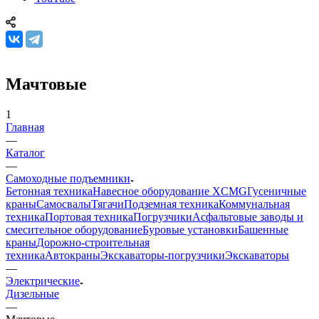
Мачтовые
1
Главная
—
Каталог
—
Самоходные подъемники
Бетонная техника
Навесное оборудование XCMG
Гусеничные
краны
Самосвалы
Тягачи
Подземная техника
Коммунальная
техника
Портовая техника
Погрузчики
Асфальтовые заводы и
смесительное оборудование
Буровые установки
Башенные
краны
Дорожно-строительная
техника
Автокраны
Экскаваторы-погрузчики
Экскаваторы
—
Электрические
Дизельные
—