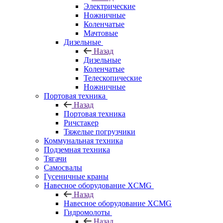
Электрические
Ножничные
Коленчатые
Мачтовые
Дизельные
Назад
Дизельные
Коленчатые
Телескопические
Ножничные
Портовая техника
Назад
Портовая техника
Ричстакер
Тяжелые погрузчики
Коммунальная техника
Подземная техника
Тягачи
Самосвалы
Гусеничные краны
Навесное оборудование XCMG
Назад
Навесное оборудование XCMG
Гидромолоты
Назад