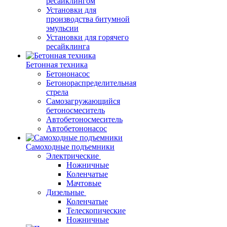
ресайклингом
Установки для
производства битумной
эмульсии
Установки для горячего
ресайклинга
Бетонная техника
Бетононасос
Бетонораспределительная
стрела
Самозагружающийся
бетоносмеситель
Автобетоносмеситель
Автобетононасос
Самоходные подъемники
Электрические
Ножничные
Коленчатые
Мачтовые
Дизельные
Коленчатые
Телескопические
Ножничные