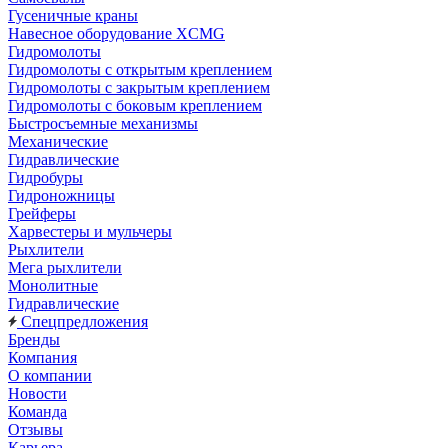
Гусеничные краны
Навесное оборудование XCMG
Гидромолоты
Гидромолоты с открытым креплением
Гидромолоты с закрытым креплением
Гидромолоты с боковым креплением
Быстросъемные механизмы
Механические
Гидравлические
Гидробуры
Гидроножницы
Грейферы
Харвестеры и мульчеры
Рыхлители
Мега рыхлители
Монолитные
Гидравлические
Спецпредложения
Бренды
Компания
О компании
Новости
Команда
Отзывы
Карьера