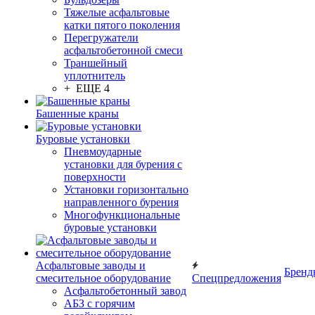
Тяжелые асфальтовые
катки пятого поколения
Перегружатели
асфальтобетонной смеси
Траншейный
уплотнитель
+ ЕЩЕ 4
Башенные краны
Буровые установки
Пневмоударные
установки для бурения с
поверхности
Установки горизонтально
направленного бурения
Многофункциональные
буровые установки
Асфальтовые заводы и
Бренд
смесительное оборудование
Спецпредложения
Асфальтобетонный завод
АБЗ с горячим