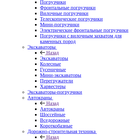
Погрузчики
Фронтальные погрузчики
Вилочные погрузчики
Телескопические погрузчики
Мини-погрузчики
Электрические фронтальные погрузчики
Погрузчики с вилочным захватом для
каменных пород
Экскаваторы
Назад
Экскаваторы
Колесные
Гусеничные
Мини-экскаваторы
Перегружатели
Харвестеры
Экскаваторы-погрузчики
Автокраны
Назад
Автокраны
Шоссейные
Вседорожные
Короткобазные
Дорожно-строительная техника
Назад