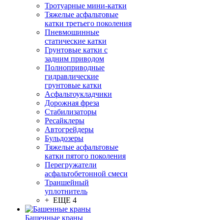
Тротуарные мини-катки
Тяжелые асфальтовые
катки третьего поколения
Пневмошинные
статические катки
Грунтовые катки с
задним приводом
Полноприводные
гидравлические
грунтовые катки
Асфальтоукладчики
Дорожная фреза
Стабилизаторы
Ресайклеры
Автогрейдеры
Бульдозеры
Тяжелые асфальтовые
катки пятого поколения
Перегружатели
асфальтобетонной смеси
Траншейный
уплотнитель
+ ЕЩЕ 4
Башенные краны