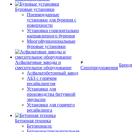
Буровые установки
Пневмоударные
установки для бурения с
поверхности
Установки горизонтально
направленного бурения
Многофункциональные
буровые установки
Асфальтовые заводы и
Бренд
смесительное оборудование
Спецпредложения
Асфальтобетонный завод
АБЗ с горячим
ресайклингом
Установки для
производства битумной
эмульсии
Установки для горячего
ресайклинга
Бетонная техника
Бетононасос
Бетонораспределительная