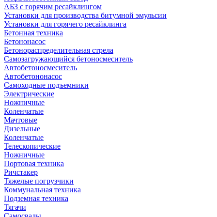
АБЗ с горячим ресайклингом
Установки для производства битумной эмульсии
Установки для горячего ресайклинга
Бетонная техника
Бетононасос
Бетонораспределительная стрела
Самозагружающийся бетоносмеситель
Автобетоносмеситель
Автобетононасос
Самоходные подъемники
Электрические
Ножничные
Коленчатые
Мачтовые
Дизельные
Коленчатые
Телескопические
Ножничные
Портовая техника
Ричстакер
Тяжелые погрузчики
Коммунальная техника
Подземная техника
Тягачи
Самосвалы