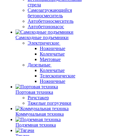
стрела
Самозагружающийся
бетоносмеситель
Автобетоносмеситель
Автобетононасос
Самоходные подъемники
Электрические
Ножничные
Коленчатые
Мачтовые
Дизельные
Коленчатые
Телескопические
Ножничные
Портовая техника
Ричстакер
Тяжелые погрузчики
Коммунальная техника
Подземная техника
Тягачи