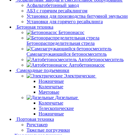
Асфальтобетонный завод
АБЗ с горячим ресайклингом
Установки для производства битумной эмульсии
Установки для горячего ресайклинга
Бетонная техника
Бетононасос
Бетонораспределительная стрела
Самозагружающийся бетоносмеситель
Автобетоносмеситель
Автобетононасос
Самоходные подъемники
Электрические
Ножничные
Коленчатые
Мачтовые
Дизельные
Коленчатые
Телескопические
Ножничные
Портовая техника
Ричстакер
Тяжелые погрузчики