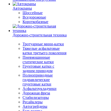
Автокраны
Шоссейные
Вседорожные
Короткобазные
Дорожно-строительная техника
Тротуарные мини-катки
Тяжелые асфальтовые
катки третьего поколения
Пневмошинные
статические катки
Грунтовые катки с
задним приводом
Полноприводные
гидравлические
грунтовые катки
Асфальтоукладчики
Дорожная фреза
Стабилизаторы
Ресайклеры
Автогрейдеры
Бульдозеры