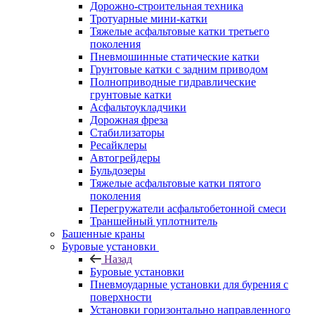
Дорожно-строительная техника
Тротуарные мини-катки
Тяжелые асфальтовые катки третьего
поколения
Пневмошинные статические катки
Грунтовые катки с задним приводом
Полноприводные гидравлические
грунтовые катки
Асфальтоукладчики
Дорожная фреза
Стабилизаторы
Ресайклеры
Автогрейдеры
Бульдозеры
Тяжелые асфальтовые катки пятого
поколения
Перегружатели асфальтобетонной смеси
Траншейный уплотнитель
Башенные краны
Буровые установки
Назад
Буровые установки
Пневмоударные установки для бурения с
поверхности
Установки горизонтально направленного