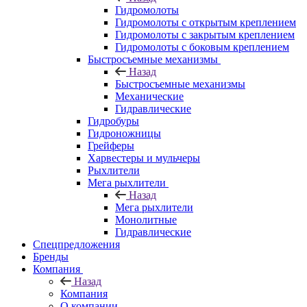
Гидромолоты
Гидромолоты с открытым креплением
Гидромолоты с закрытым креплением
Гидромолоты с боковым креплением
Быстросъемные механизмы
Назад
Быстросъемные механизмы
Механические
Гидравлические
Гидробуры
Гидроножницы
Грейферы
Харвестеры и мульчеры
Рыхлители
Мега рыхлители
Назад
Мега рыхлители
Монолитные
Гидравлические
Спецпредложения
Бренды
Компания
Назад
Компания
О компании