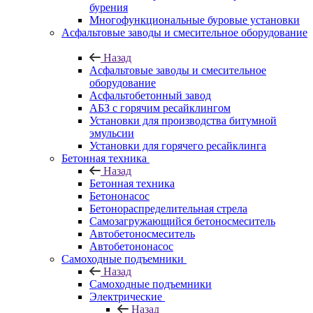
бурения
Многофункциональные буровые установки
Асфальтовые заводы и смесительное оборудование
Назад
Асфальтовые заводы и смесительное
оборудование
Асфальтобетонный завод
АБЗ с горячим ресайклингом
Установки для производства битумной
эмульсии
Установки для горячего ресайклинга
Бетонная техника
Назад
Бетонная техника
Бетононасос
Бетонораспределительная стрела
Самозагружающийся бетоносмеситель
Автобетоносмеситель
Автобетононасос
Самоходные подъемники
Назад
Самоходные подъемники
Электрические
Назад