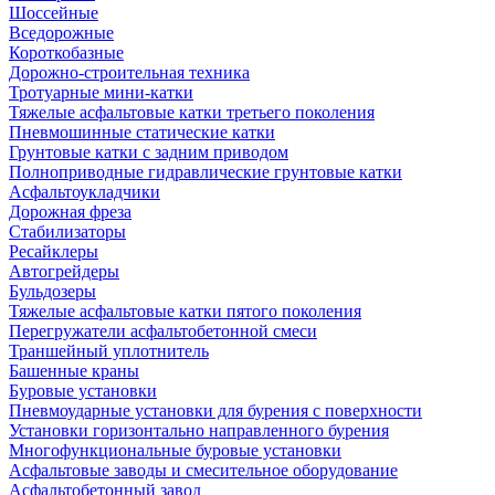
Шоссейные
Вседорожные
Короткобазные
Дорожно-строительная техника
Тротуарные мини-катки
Тяжелые асфальтовые катки третьего поколения
Пневмошинные статические катки
Грунтовые катки с задним приводом
Полноприводные гидравлические грунтовые катки
Асфальтоукладчики
Дорожная фреза
Стабилизаторы
Ресайклеры
Автогрейдеры
Бульдозеры
Тяжелые асфальтовые катки пятого поколения
Перегружатели асфальтобетонной смеси
Траншейный уплотнитель
Башенные краны
Буровые установки
Пневмоударные установки для бурения с поверхности
Установки горизонтально направленного бурения
Многофункциональные буровые установки
Асфальтовые заводы и смесительное оборудование
Асфальтобетонный завод