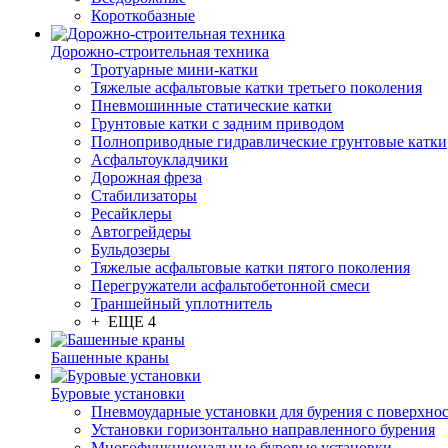
Короткобазные
Дорожно-строительная техника
Тротуарные мини-катки
Тяжелые асфальтовые катки третьего поколения
Пневмошинные статические катки
Грунтовые катки с задним приводом
Полноприводные гидравлические грунтовые катки
Асфальтоукладчики
Дорожная фреза
Стабилизаторы
Ресайклеры
Автогрейдеры
Бульдозеры
Тяжелые асфальтовые катки пятого поколения
Перегружатели асфальтобетонной смеси
Траншейный уплотнитель
+ ЕЩЕ 4
Башенные краны
Буровые установки
Пневмоударные установки для бурения с поверхно
Установки горизонтально направленного бурения
Многофункциональные буровые установки