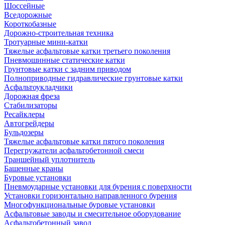
Шоссейные
Вседорожные
Короткобазные
Дорожно-строительная техника
Тротуарные мини-катки
Тяжелые асфальтовые катки третьего поколения
Пневмошинные статические катки
Грунтовые катки с задним приводом
Полноприводные гидравлические грунтовые катки
Асфальтоукладчики
Дорожная фреза
Стабилизаторы
Ресайклеры
Автогрейдеры
Бульдозеры
Тяжелые асфальтовые катки пятого поколения
Перегружатели асфальтобетонной смеси
Траншейный уплотнитель
Башенные краны
Буровые установки
Пневмоударные установки для бурения с поверхности
Установки горизонтально направленного бурения
Многофункциональные буровые установки
Асфальтовые заводы и смесительное оборудование
Асфальтобетонный завод