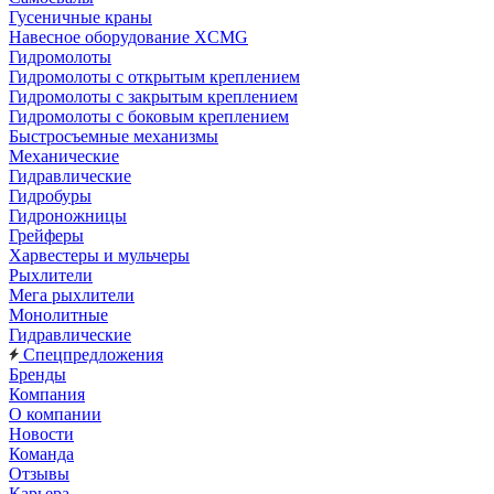
Гусеничные краны
Навесное оборудование XCMG
Гидромолоты
Гидромолоты с открытым креплением
Гидромолоты с закрытым креплением
Гидромолоты с боковым креплением
Быстросъемные механизмы
Механические
Гидравлические
Гидробуры
Гидроножницы
Грейферы
Харвестеры и мульчеры
Рыхлители
Мега рыхлители
Монолитные
Гидравлические
Спецпредложения
Бренды
Компания
О компании
Новости
Команда
Отзывы
Карьера