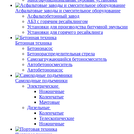
Асфальтовые заводы и смесительное оборудование
Асфальтобетонный завод
АБЗ с горячим ресайклингом
Установки для производства битумной эмульсии
Установки для горячего ресайклинга
Бетонная техника
Бетононасос
Бетонораспределительная стрела
Самозагружающийся бетоносмеситель
Автобетоносмеситель
Автобетононасос
Самоходные подъемники
Электрические
Ножничные
Коленчатые
Мачтовые
Дизельные
Коленчатые
Телескопические
Ножничные