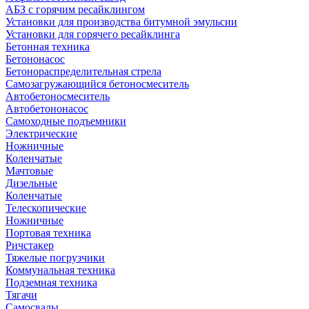
АБЗ с горячим ресайклингом
Установки для производства битумной эмульсии
Установки для горячего ресайклинга
Бетонная техника
Бетононасос
Бетонораспределительная стрела
Самозагружающийся бетоносмеситель
Автобетоносмеситель
Автобетононасос
Самоходные подъемники
Электрические
Ножничные
Коленчатые
Мачтовые
Дизельные
Коленчатые
Телескопические
Ножничные
Портовая техника
Ричстакер
Тяжелые погрузчики
Коммунальная техника
Подземная техника
Тягачи
Самосвалы