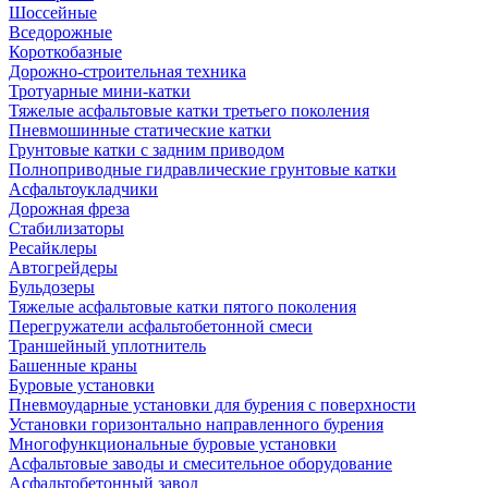
Шоссейные
Вседорожные
Короткобазные
Дорожно-строительная техника
Тротуарные мини-катки
Тяжелые асфальтовые катки третьего поколения
Пневмошинные статические катки
Грунтовые катки с задним приводом
Полноприводные гидравлические грунтовые катки
Асфальтоукладчики
Дорожная фреза
Стабилизаторы
Ресайклеры
Автогрейдеры
Бульдозеры
Тяжелые асфальтовые катки пятого поколения
Перегружатели асфальтобетонной смеси
Траншейный уплотнитель
Башенные краны
Буровые установки
Пневмоударные установки для бурения с поверхности
Установки горизонтально направленного бурения
Многофункциональные буровые установки
Асфальтовые заводы и смесительное оборудование
Асфальтобетонный завод