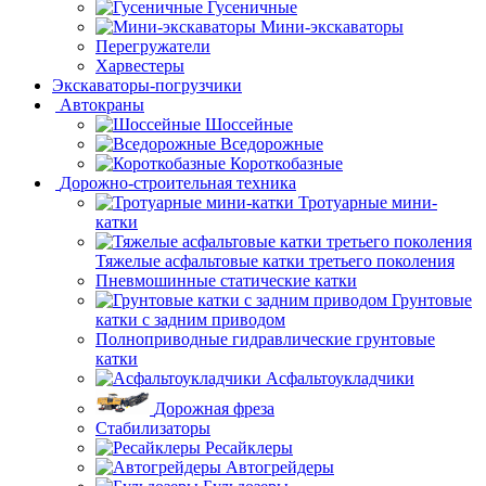
Гусеничные
Мини-экскаваторы
Перегружатели
Харвестеры
Экскаваторы-погрузчики
Автокраны
Шоссейные
Вседорожные
Короткобазные
Дорожно-строительная техника
Тротуарные мини-
катки
Тяжелые асфальтовые катки третьего поколения
Пневмошинные статические катки
Грунтовые
катки с задним приводом
Полноприводные гидравлические грунтовые
катки
Асфальтоукладчики
Дорожная фреза
Стабилизаторы
Ресайклеры
Автогрейдеры