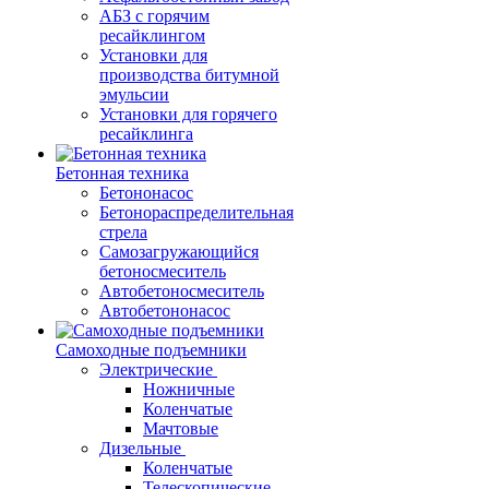
АБЗ с горячим
ресайклингом
Установки для
производства битумной
эмульсии
Установки для горячего
ресайклинга
Бетонная техника
Бетононасос
Бетонораспределительная
стрела
Самозагружающийся
бетоносмеситель
Автобетоносмеситель
Автобетононасос
Самоходные подъемники
Электрические
Ножничные
Коленчатые
Мачтовые
Дизельные
Коленчатые
Телескопические