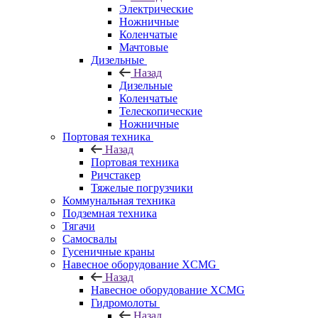
Электрические
Ножничные
Коленчатые
Мачтовые
Дизельные
Назад
Дизельные
Коленчатые
Телескопические
Ножничные
Портовая техника
Назад
Портовая техника
Ричстакер
Тяжелые погрузчики
Коммунальная техника
Подземная техника
Тягачи
Самосвалы
Гусеничные краны
Навесное оборудование XCMG
Назад
Навесное оборудование XCMG
Гидромолоты
Назад