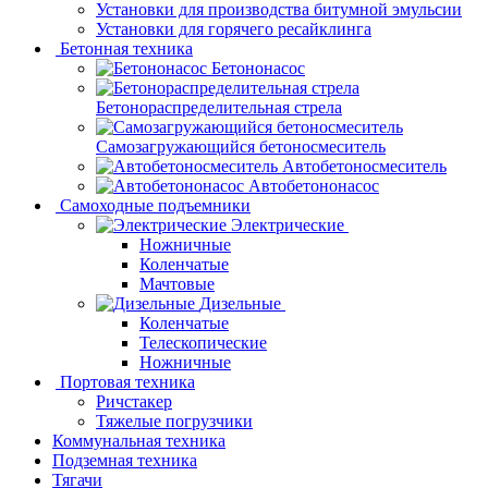
Установки для производства битумной эмульсии
Установки для горячего ресайклинга
Бетонная техника
Бетононасос
Бетонораспределительная стрела
Самозагружающийся бетоносмеситель
Автобетоносмеситель
Автобетононасос
Самоходные подъемники
Электрические
Ножничные
Коленчатые
Мачтовые
Дизельные
Коленчатые
Телескопические
Ножничные
Портовая техника
Ричстакер
Тяжелые погрузчики
Коммунальная техника
Подземная техника
Тягачи