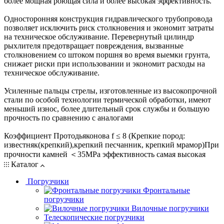
более мощная роющая сила и более высокая эффективность.
Односторонняя конструкция гидравлического трубопровода
позволяет исключить риск столкновения и экономит затраты
на техническое обслуживание. Перевернутый цилиндр
рыхлителя предотвращает повреждения, вызванные
столкновением со штоком поршня во время выемки грунта,
снижает риски при использовании и экономит расходы на
техническое обслуживание.
Усиленные пальцы стрелы, изготовленные из высокопрочной
стали по особой технологии термической обработки, имеют
меньший износ, более длительный срок службы и большую
прочность по сравнению с аналогами
Коэффициент Протодьяконова f ≤ 8 (Крепкие пород:
известняк(крепкий),крепкий песчанник, крепкий мрамор)При
прочности камней ＜35MPa эффективность самая высокая
Каталог
Погрузчики
Фронтальные
погрузчики
Вилочные погрузчики
Телескопические погрузчики