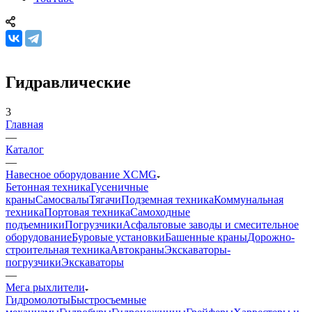
Гидравлические
3
Главная
—
Каталог
—
Навесное оборудование XCMG
Бетонная техника
Гусеничные
краны
Самосвалы
Тягачи
Подземная техника
Коммунальная
техника
Портовая техника
Самоходные
подъемники
Погрузчики
Асфальтовые заводы и смесительное
оборудование
Буровые установки
Башенные краны
Дорожно-
строительная техника
Автокраны
Экскаваторы-
погрузчики
Экскаваторы
—
Мега рыхлители
Гидромолоты
Быстросъемные