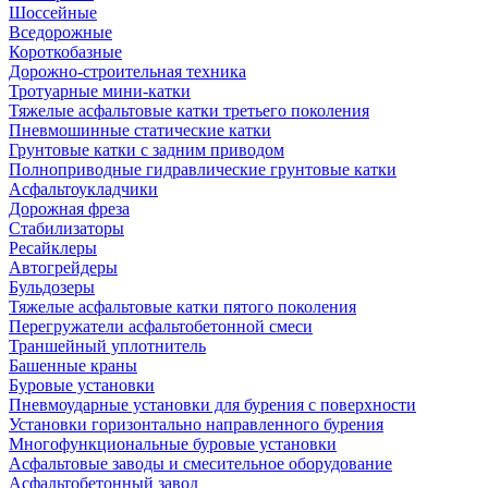
Шоссейные
Вседорожные
Короткобазные
Дорожно-строительная техника
Тротуарные мини-катки
Тяжелые асфальтовые катки третьего поколения
Пневмошинные статические катки
Грунтовые катки с задним приводом
Полноприводные гидравлические грунтовые катки
Асфальтоукладчики
Дорожная фреза
Стабилизаторы
Ресайклеры
Автогрейдеры
Бульдозеры
Тяжелые асфальтовые катки пятого поколения
Перегружатели асфальтобетонной смеси
Траншейный уплотнитель
Башенные краны
Буровые установки
Пневмоударные установки для бурения с поверхности
Установки горизонтально направленного бурения
Многофункциональные буровые установки
Асфальтовые заводы и смесительное оборудование
Асфальтобетонный завод