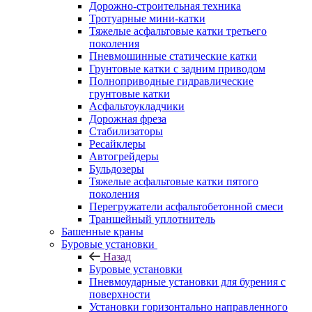
Дорожно-строительная техника
Тротуарные мини-катки
Тяжелые асфальтовые катки третьего
поколения
Пневмошинные статические катки
Грунтовые катки с задним приводом
Полноприводные гидравлические
грунтовые катки
Асфальтоукладчики
Дорожная фреза
Стабилизаторы
Ресайклеры
Автогрейдеры
Бульдозеры
Тяжелые асфальтовые катки пятого
поколения
Перегружатели асфальтобетонной смеси
Траншейный уплотнитель
Башенные краны
Буровые установки
Назад
Буровые установки
Пневмоударные установки для бурения с
поверхности
Установки горизонтально направленного