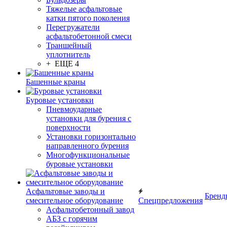
Тяжелые асфальтовые
катки пятого поколения
Перегружатели
асфальтобетонной смеси
Траншейный
уплотнитель
+ ЕЩЕ 4
Башенные краны
Буровые установки
Пневмоударные
установки для бурения с
поверхности
Установки горизонтально
направленного бурения
Многофункциональные
буровые установки
Асфальтовые заводы и
Бренд
смесительное оборудование
Спецпредложения
Асфальтобетонный завод
АБЗ с горячим