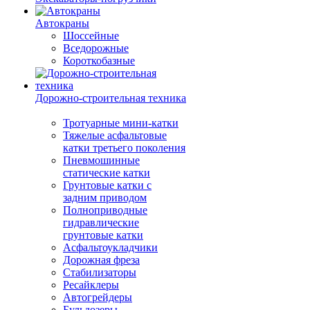
Автокраны
Шоссейные
Вседорожные
Короткобазные
Дорожно-строительная техника
Тротуарные мини-катки
Тяжелые асфальтовые
катки третьего поколения
Пневмошинные
статические катки
Грунтовые катки с
задним приводом
Полноприводные
гидравлические
грунтовые катки
Асфальтоукладчики
Дорожная фреза
Стабилизаторы
Ресайклеры
Автогрейдеры
Бульдозеры