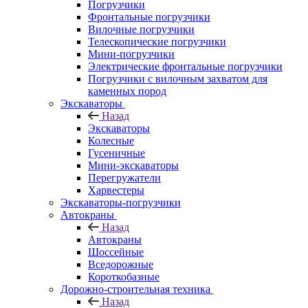
Погрузчики
Фронтальные погрузчики
Вилочные погрузчики
Телескопические погрузчики
Мини-погрузчики
Электрические фронтальные погрузчики
Погрузчики с вилочным захватом для
каменных пород
Экскаваторы
Назад
Экскаваторы
Колесные
Гусеничные
Мини-экскаваторы
Перегружатели
Харвестеры
Экскаваторы-погрузчики
Автокраны
Назад
Автокраны
Шоссейные
Вседорожные
Короткобазные
Дорожно-строительная техника
Назад