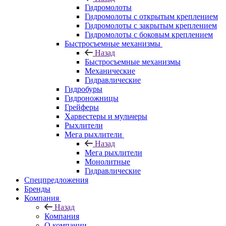
Гидромолоты
Гидромолоты с открытым креплением
Гидромолоты с закрытым креплением
Гидромолоты с боковым креплением
Быстросъемные механизмы
Назад
Быстросъемные механизмы
Механические
Гидравлические
Гидробуры
Гидроножницы
Грейферы
Харвестеры и мульчеры
Рыхлители
Мега рыхлители
Назад
Мега рыхлители
Монолитные
Гидравлические
Спецпредложения
Бренды
Компания
Назад
Компания
О компании