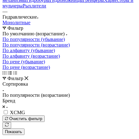
механизмы
Гидробуры
Гидроножницы
Грейферы
Харвестеры и
мульчеры
Рыхлители
—
Гидравлические
Монолитные
Фильтр
По умолчанию (возрастание)
По популярности (убывание)
По популярности (возрастание)
По алфавиту (убывание)
По алфавиту (возрастание)
По цене (убывание)
По цене (возрастание)
Фильтр
Сортировка
По популярности (возрастание)
Бренд
XCMG
Очистить фильтр
Показать