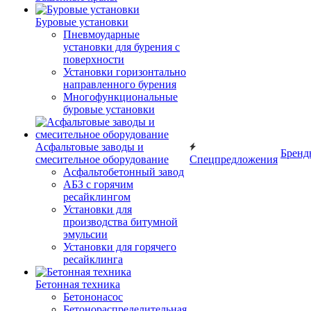
Буровые установки
Пневмоударные
установки для бурения с
поверхности
Установки горизонтально
направленного бурения
Многофункциональные
буровые установки
Асфальтовые заводы и
Бренд
смесительное оборудование
Спецпредложения
Асфальтобетонный завод
АБЗ с горячим
ресайклингом
Установки для
производства битумной
эмульсии
Установки для горячего
ресайклинга
Бетонная техника
Бетононасос
Бетонораспределительная