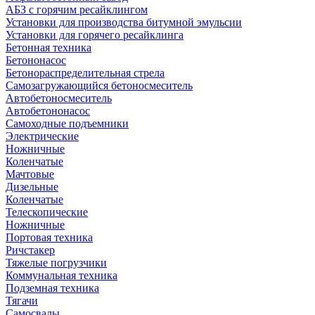
АБЗ с горячим ресайклингом
Установки для производства битумной эмульсии
Установки для горячего ресайклинга
Бетонная техника
Бетононасос
Бетонораспределительная стрела
Самозагружающийся бетоносмеситель
Автобетоносмеситель
Автобетононасос
Самоходные подъемники
Электрические
Ножничные
Коленчатые
Мачтовые
Дизельные
Коленчатые
Телескопические
Ножничные
Портовая техника
Ричстакер
Тяжелые погрузчики
Коммунальная техника
Подземная техника
Тягачи
Самосвалы