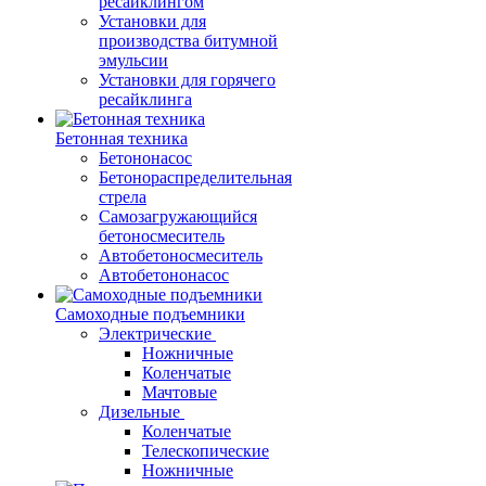
ресайклингом
Установки для
производства битумной
эмульсии
Установки для горячего
ресайклинга
Бетонная техника
Бетононасос
Бетонораспределительная
стрела
Самозагружающийся
бетоносмеситель
Автобетоносмеситель
Автобетононасос
Самоходные подъемники
Электрические
Ножничные
Коленчатые
Мачтовые
Дизельные
Коленчатые
Телескопические
Ножничные