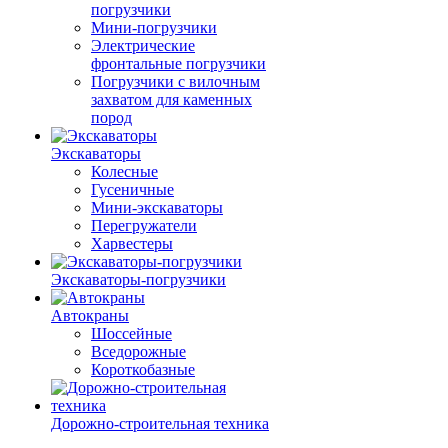
погрузчики
Мини-погрузчики
Электрические
фронтальные погрузчики
Погрузчики с вилочным
захватом для каменных
пород
Экскаваторы
Колесные
Гусеничные
Мини-экскаваторы
Перегружатели
Харвестеры
Экскаваторы-погрузчики
Автокраны
Шоссейные
Вседорожные
Короткобазные
Дорожно-строительная техника