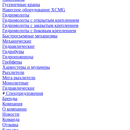
Гусеничные краны
Навесное оборудование XCMG
Гидромолоты
Гидромолоты с открытым креплением
Гидромолоты с закрытым креплением
Гидромолоты с боковым креплением
Быстросъемные механизмы
Механические
Гидравлические
Гидробуры
Гидроножницы
Грейферы
Харвестеры и мульчеры
Рыхлители
Мега рыхлители
Монолитные
Гидравлические
Спецпредложения
Бренды
Компания
О компании
Новости
Команда
Отзывы
Карьера