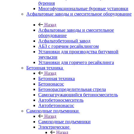
бурения
Многофункциональные буровые установки
Асфальтовые заводы и смесительное оборудование
Назад
Асфальтовые заводы и смесительное
оборудование
Асфальтобетонный завод
АБЗ с горячим ресайклингом
Установки для производства битумной
эмульсии
Установки для горячего ресайклинга
Бетонная техника
Назад
Бетонная техника
Бетононасос
Бетонораспределительная стрела
Самозагружающийся бетоносмеситель
Автобетоносмеситель
Автобетононасос
Самоходные подъемники
Назад
Самоходные подъемники
Электрические
Назад