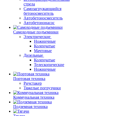
стрела
Самозагружающийся
бетоносмеситель
Автобетоносмеситель
Автобетононасос
Самоходные подъемники
Электрические
Ножничные
Коленчатые
Мачтовые
Дизельные
Коленчатые
Телескопические
Ножничные
Портовая техника
Ричстакер
Тяжелые погрузчики
Коммунальная техника
Подземная техника
Тягачи