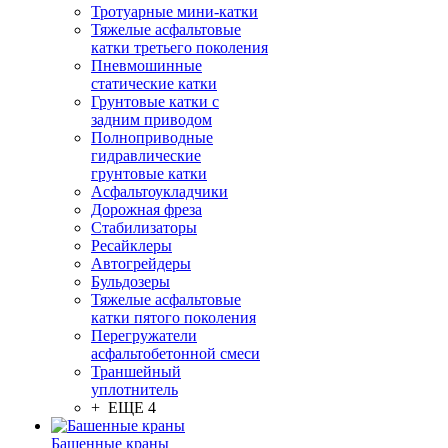
Тротуарные мини-катки
Тяжелые асфальтовые
катки третьего поколения
Пневмошинные
статические катки
Грунтовые катки с
задним приводом
Полноприводные
гидравлические
грунтовые катки
Асфальтоукладчики
Дорожная фреза
Стабилизаторы
Ресайклеры
Автогрейдеры
Бульдозеры
Тяжелые асфальтовые
катки пятого поколения
Перегружатели
асфальтобетонной смеси
Траншейный
уплотнитель
+ ЕЩЕ 4
Башенные краны