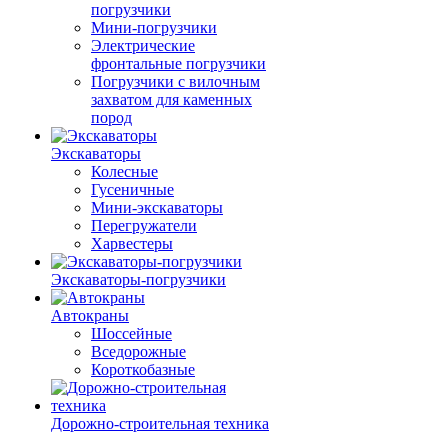
погрузчики
Мини-погрузчики
Электрические
фронтальные погрузчики
Погрузчики с вилочным
захватом для каменных
пород
Экскаваторы
Колесные
Гусеничные
Мини-экскаваторы
Перегружатели
Харвестеры
Экскаваторы-погрузчики
Автокраны
Шоссейные
Вседорожные
Короткобазные
Дорожно-строительная техника