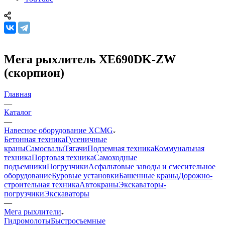
Мега рыхлитель XE690DK-ZW
(скорпион)
Главная
—
Каталог
—
Навесное оборудование XCMG
Бетонная техника
Гусеничные
краны
Самосвалы
Тягачи
Подземная техника
Коммунальная
техника
Портовая техника
Самоходные
подъемники
Погрузчики
Асфальтовые заводы и смесительное
оборудование
Буровые установки
Башенные краны
Дорожно-
строительная техника
Автокраны
Экскаваторы-
погрузчики
Экскаваторы
—
Мега рыхлители
Гидромолоты
Быстросъемные