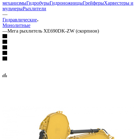
механизмы
Гидробуры
Гидроножницы
Грейферы
Харвестеры и
мульчеры
Рыхлители
—
Гидравлические
Монолитные
—
Мега рыхлитель XE690DK-ZW (скорпион)