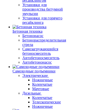
ресайклингом
Установки для
производства битумной
эмульсии
Установки для горячего
ресайклинга
Бетонная техника
Бетононасос
Бетонораспределительная
стрела
Самозагружающийся
бетоносмеситель
Автобетоносмеситель
Автобетононасос
Самоходные подъемники
Электрические
Ножничные
Коленчатые
Мачтовые
Дизельные
Коленчатые
Телескопические
Ножничные