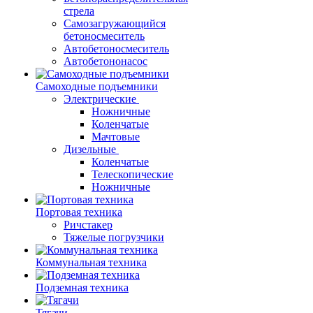
стрела
Самозагружающийся
бетоносмеситель
Автобетоносмеситель
Автобетононасос
Самоходные подъемники
Электрические
Ножничные
Коленчатые
Мачтовые
Дизельные
Коленчатые
Телескопические
Ножничные
Портовая техника
Ричстакер
Тяжелые погрузчики
Коммунальная техника
Подземная техника
Тягачи