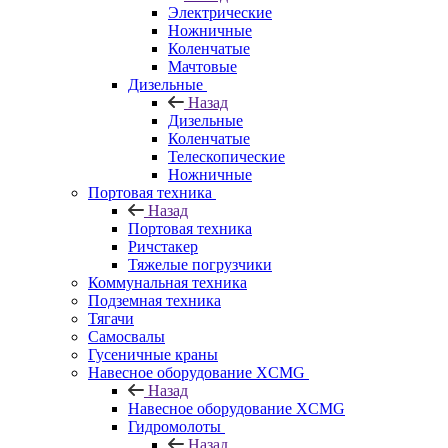
Электрические
Ножничные
Коленчатые
Мачтовые
Дизельные
Назад
Дизельные
Коленчатые
Телескопические
Ножничные
Портовая техника
Назад
Портовая техника
Ричстакер
Тяжелые погрузчики
Коммунальная техника
Подземная техника
Тягачи
Самосвалы
Гусеничные краны
Навесное оборудование XCMG
Назад
Навесное оборудование XCMG
Гидромолоты
Назад