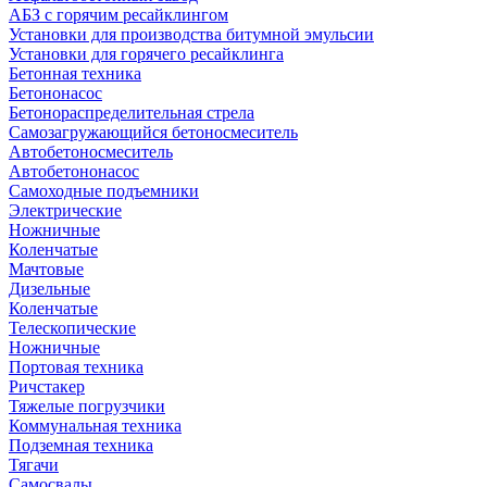
АБЗ с горячим ресайклингом
Установки для производства битумной эмульсии
Установки для горячего ресайклинга
Бетонная техника
Бетононасос
Бетонораспределительная стрела
Самозагружающийся бетоносмеситель
Автобетоносмеситель
Автобетононасос
Самоходные подъемники
Электрические
Ножничные
Коленчатые
Мачтовые
Дизельные
Коленчатые
Телескопические
Ножничные
Портовая техника
Ричстакер
Тяжелые погрузчики
Коммунальная техника
Подземная техника
Тягачи
Самосвалы