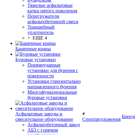
Тяжелые асфальтовые
катки пятого поколения
Перегружатели
асфальтобетонной смеси
Траншейный
уплотнитель
+ ЕЩЕ 4
Башенные краны
Буровые установки
Пневмоударные
установки для бурения с
поверхности
Установки горизонтально
направленного бурения
Многофункциональные
буровые установки
Асфальтовые заводы и
Бренд
смесительное оборудование
Спецпредложения
Асфальтобетонный завод
АБЗ с горячим