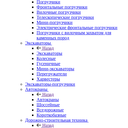
Погрузчики
Фронтальные погрузчики
Вилочные погрузчики
Телескопические погрузчики
Мини-погрузчики
Электрические фронтальные погрузчики
Погрузчики с вилочным захватом для
каменных пород
Экскаваторы
Назад
Экскаваторы
Колесные
Гусеничные
Мини-экскаваторы
Перегружатели
Харвестеры
Экскаваторы-погрузчики
Автокраны
Назад
Автокраны
Шоссейные
Вседорожные
Короткобазные
Дорожно-строительная техника
Назад