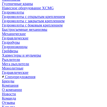
Гусеничные краны
Навесное оборудование XCMG
Гидромолоты
Гидромолоты с открытым креплением
Гидромолоты с закрытым креплением
Гидромолоты с боковым креплением
Быстросъемные механизмы
Механические
Гидравлические
Гидробуры
Гидроножницы
Грейферы
Харвестеры и мульчеры
Рыхлители
Мега рыхлители
Монолитные
Гидравлические
Спецпредложения
Бренды
Компания
О компании
Новости
Команда
Отзывы
Карьера