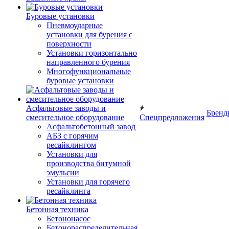
Буровые установки
Пневмоударные
установки для бурения с
поверхности
Установки горизонтально
направленного бурения
Многофункциональные
буровые установки
Асфальтовые заводы и
Бренд
смесительное оборудование
Спецпредложения
Асфальтобетонный завод
АБЗ с горячим
ресайклингом
Установки для
производства битумной
эмульсии
Установки для горячего
ресайклинга
Бетонная техника
Бетононасос
Бетонораспределительная