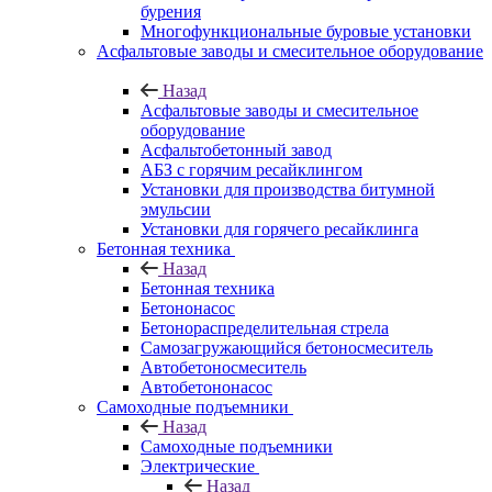
бурения
Многофункциональные буровые установки
Асфальтовые заводы и смесительное оборудование
Назад
Асфальтовые заводы и смесительное
оборудование
Асфальтобетонный завод
АБЗ с горячим ресайклингом
Установки для производства битумной
эмульсии
Установки для горячего ресайклинга
Бетонная техника
Назад
Бетонная техника
Бетононасос
Бетонораспределительная стрела
Самозагружающийся бетоносмеситель
Автобетоносмеситель
Автобетононасос
Самоходные подъемники
Назад
Самоходные подъемники
Электрические
Назад