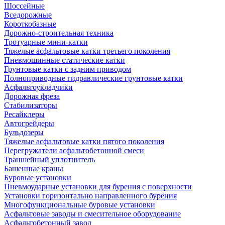
Шоссейные
Вседорожные
Короткобазные
Дорожно-строительная техника
Тротуарные мини-катки
Тяжелые асфальтовые катки третьего поколения
Пневмошинные статические катки
Грунтовые катки с задним приводом
Полноприводные гидравлические грунтовые катки
Асфальтоукладчики
Дорожная фреза
Стабилизаторы
Ресайклеры
Автогрейдеры
Бульдозеры
Тяжелые асфальтовые катки пятого поколения
Перегружатели асфальтобетонной смеси
Траншейный уплотнитель
Башенные краны
Буровые установки
Пневмоударные установки для бурения с поверхности
Установки горизонтально направленного бурения
Многофункциональные буровые установки
Асфальтовые заводы и смесительное оборудование
Асфальтобетонный завод