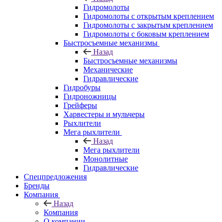
Гидромолоты
Гидромолоты с открытым креплением
Гидромолоты с закрытым креплением
Гидромолоты с боковым креплением
Быстросъемные механизмы
Назад
Быстросъемные механизмы
Механические
Гидравлические
Гидробуры
Гидроножницы
Грейферы
Харвестеры и мульчеры
Рыхлители
Мега рыхлители
Назад
Мега рыхлители
Монолитные
Гидравлические
Спецпредложения
Бренды
Компания
Назад
Компания
О компании