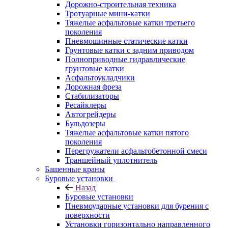
Дорожно-строительная техника
Тротуарные мини-катки
Тяжелые асфальтовые катки третьего
поколения
Пневмошинные статические катки
Грунтовые катки с задним приводом
Полноприводные гидравлические
грунтовые катки
Асфальтоукладчики
Дорожная фреза
Стабилизаторы
Ресайклеры
Автогрейдеры
Бульдозеры
Тяжелые асфальтовые катки пятого
поколения
Перегружатели асфальтобетонной смеси
Траншейный уплотнитель
Башенные краны
Буровые установки
Назад
Буровые установки
Пневмоударные установки для бурения с
поверхности
Установки горизонтально направленного