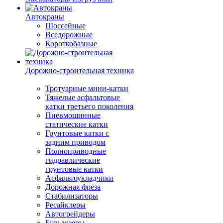
Автокраны
Шоссейные
Вседорожные
Короткобазные
Дорожно-строительная техника
Тротуарные мини-катки
Тяжелые асфальтовые
катки третьего поколения
Пневмошинные
статические катки
Грунтовые катки с
задним приводом
Полноприводные
гидравлические
грунтовые катки
Асфальтоукладчики
Дорожная фреза
Стабилизаторы
Ресайклеры
Автогрейдеры
Бульдозеры