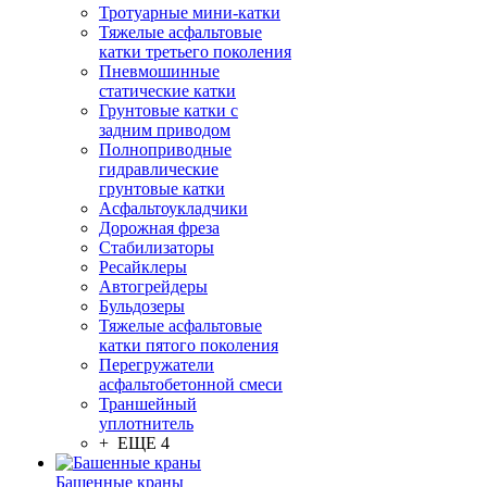
Тротуарные мини-катки
Тяжелые асфальтовые
катки третьего поколения
Пневмошинные
статические катки
Грунтовые катки с
задним приводом
Полноприводные
гидравлические
грунтовые катки
Асфальтоукладчики
Дорожная фреза
Стабилизаторы
Ресайклеры
Автогрейдеры
Бульдозеры
Тяжелые асфальтовые
катки пятого поколения
Перегружатели
асфальтобетонной смеси
Траншейный
уплотнитель
+ ЕЩЕ 4
Башенные краны