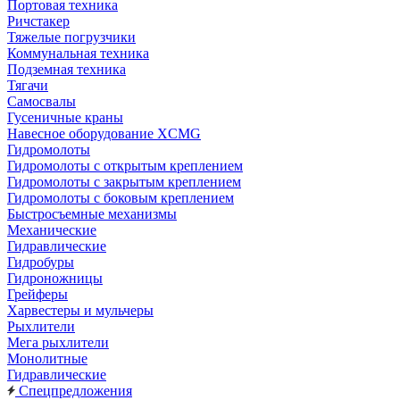
Портовая техника
Ричстакер
Тяжелые погрузчики
Коммунальная техника
Подземная техника
Тягачи
Самосвалы
Гусеничные краны
Навесное оборудование XCMG
Гидромолоты
Гидромолоты с открытым креплением
Гидромолоты с закрытым креплением
Гидромолоты с боковым креплением
Быстросъемные механизмы
Механические
Гидравлические
Гидробуры
Гидроножницы
Грейферы
Харвестеры и мульчеры
Рыхлители
Мега рыхлители
Монолитные
Гидравлические
Спецпредложения