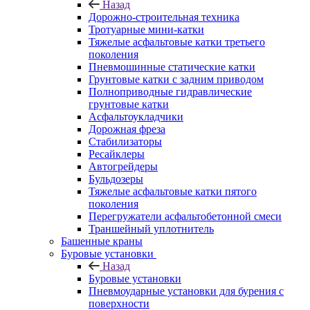
Назад
Дорожно-строительная техника
Тротуарные мини-катки
Тяжелые асфальтовые катки третьего
поколения
Пневмошинные статические катки
Грунтовые катки с задним приводом
Полноприводные гидравлические
грунтовые катки
Асфальтоукладчики
Дорожная фреза
Стабилизаторы
Ресайклеры
Автогрейдеры
Бульдозеры
Тяжелые асфальтовые катки пятого
поколения
Перегружатели асфальтобетонной смеси
Траншейный уплотнитель
Башенные краны
Буровые установки
Назад
Буровые установки
Пневмоударные установки для бурения с
поверхности