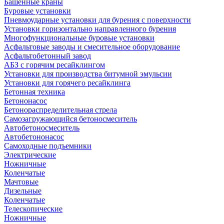
Башенные краны
Буровые установки
Пневмоударные установки для бурения с поверхности
Установки горизонтально направленного бурения
Многофункциональные буровые установки
Асфальтовые заводы и смесительное оборудование
Асфальтобетонный завод
АБЗ с горячим ресайклингом
Установки для производства битумной эмульсии
Установки для горячего ресайклинга
Бетонная техника
Бетононасос
Бетонораспределительная стрела
Самозагружающийся бетоносмеситель
Автобетоносмеситель
Автобетононасос
Самоходные подъемники
Электрические
Ножничные
Коленчатые
Мачтовые
Дизельные
Коленчатые
Телескопические
Ножничные