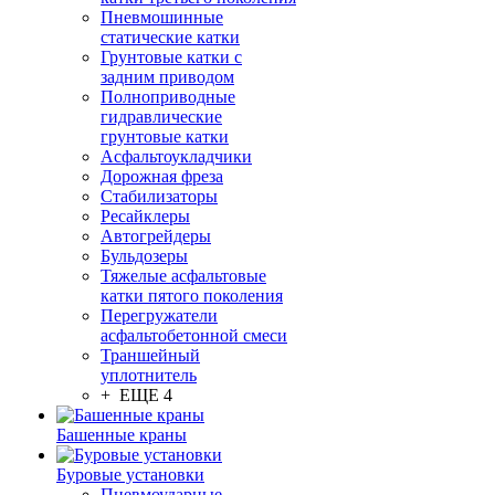
Пневмошинные
статические катки
Грунтовые катки с
задним приводом
Полноприводные
гидравлические
грунтовые катки
Асфальтоукладчики
Дорожная фреза
Стабилизаторы
Ресайклеры
Автогрейдеры
Бульдозеры
Тяжелые асфальтовые
катки пятого поколения
Перегружатели
асфальтобетонной смеси
Траншейный
уплотнитель
+ ЕЩЕ 4
Башенные краны
Буровые установки
Пневмоударные