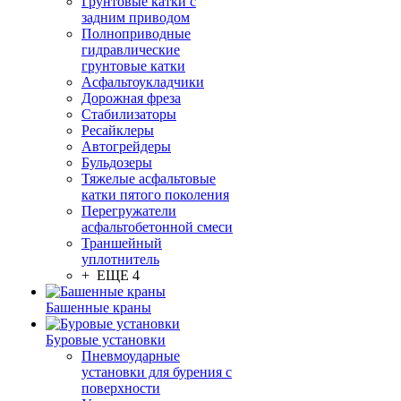
Грунтовые катки с
задним приводом
Полноприводные
гидравлические
грунтовые катки
Асфальтоукладчики
Дорожная фреза
Стабилизаторы
Ресайклеры
Автогрейдеры
Бульдозеры
Тяжелые асфальтовые
катки пятого поколения
Перегружатели
асфальтобетонной смеси
Траншейный
уплотнитель
+ ЕЩЕ 4
Башенные краны
Буровые установки
Пневмоударные
установки для бурения с
поверхности