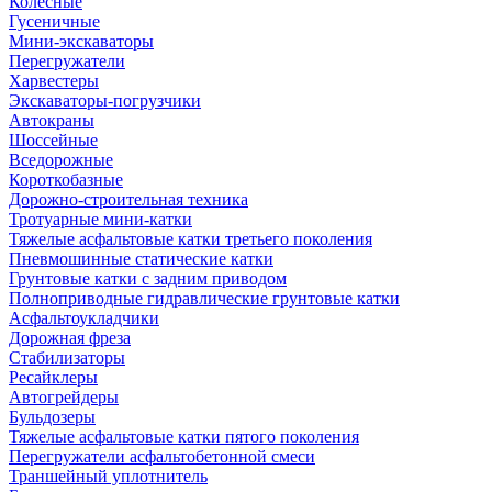
Колесные
Гусеничные
Мини-экскаваторы
Перегружатели
Харвестеры
Экскаваторы-погрузчики
Автокраны
Шоссейные
Вседорожные
Короткобазные
Дорожно-строительная техника
Тротуарные мини-катки
Тяжелые асфальтовые катки третьего поколения
Пневмошинные статические катки
Грунтовые катки с задним приводом
Полноприводные гидравлические грунтовые катки
Асфальтоукладчики
Дорожная фреза
Стабилизаторы
Ресайклеры
Автогрейдеры
Бульдозеры
Тяжелые асфальтовые катки пятого поколения
Перегружатели асфальтобетонной смеси
Траншейный уплотнитель