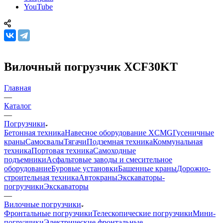
YouTube
Вилочный погрузчик XCF30KT
Главная
—
Каталог
—
Погрузчики
Бетонная техника
Навесное оборудование XCMG
Гусеничные
краны
Самосвалы
Тягачи
Подземная техника
Коммунальная
техника
Портовая техника
Самоходные
подъемники
Асфальтовые заводы и смесительное
оборудование
Буровые установки
Башенные краны
Дорожно-
строительная техника
Автокраны
Экскаваторы-
погрузчики
Экскаваторы
—
Вилочные погрузчики
Фронтальные погрузчики
Телескопические погрузчики
Мини-
погрузчики
Электрические фронтальные