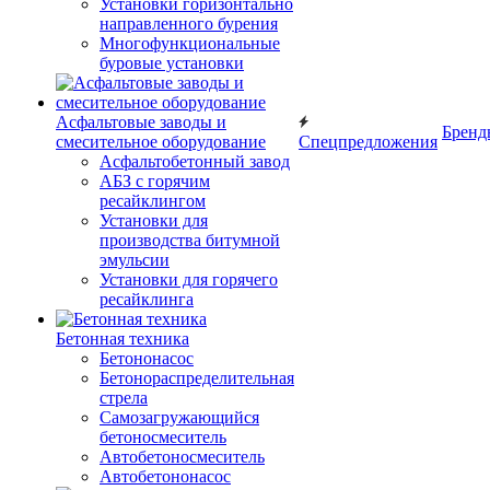
Установки горизонтально
направленного бурения
Многофункциональные
буровые установки
Асфальтовые заводы и
Бренд
смесительное оборудование
Спецпредложения
Асфальтобетонный завод
АБЗ с горячим
ресайклингом
Установки для
производства битумной
эмульсии
Установки для горячего
ресайклинга
Бетонная техника
Бетононасос
Бетонораспределительная
стрела
Самозагружающийся
бетоносмеситель
Автобетоносмеситель
Автобетононасос