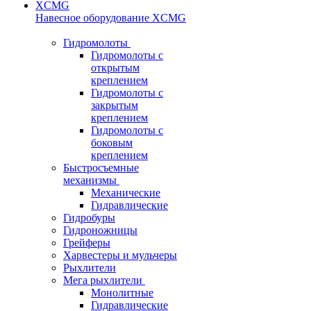
Навесное оборудование XCMG
Гидромолоты
Гидромолоты с
открытым
креплением
Гидромолоты с
закрытым
креплением
Гидромолоты с
боковым
креплением
Быстросъемные
механизмы
Механические
Гидравлические
Гидробуры
Гидроножницы
Грейферы
Харвестеры и мульчеры
Рыхлители
Мега рыхлители
Монолитные
Гидравлические