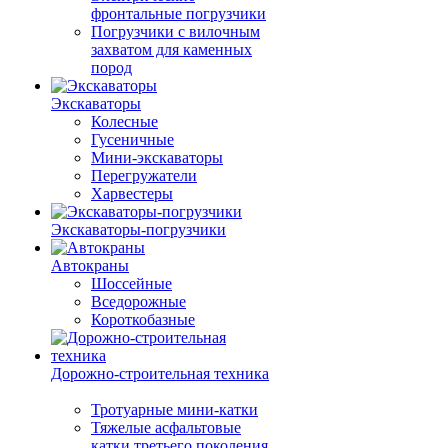
фронтальные погрузчики
Погрузчики с вилочным
захватом для каменных
пород
Экскаваторы
Колесные
Гусеничные
Мини-экскаваторы
Перегружатели
Харвестеры
Экскаваторы-погрузчики
Автокраны
Шоссейные
Вседорожные
Короткобазные
Дорожно-строительная техника
Тротуарные мини-катки
Тяжелые асфальтовые
катки третьего поколения