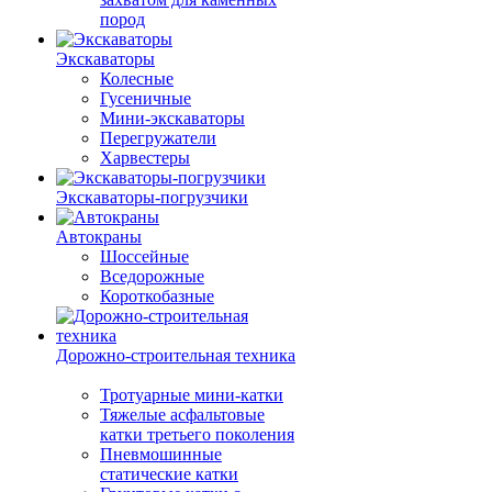
пород
Экскаваторы
Колесные
Гусеничные
Мини-экскаваторы
Перегружатели
Харвестеры
Экскаваторы-погрузчики
Автокраны
Шоссейные
Вседорожные
Короткобазные
Дорожно-строительная техника
Тротуарные мини-катки
Тяжелые асфальтовые
катки третьего поколения
Пневмошинные
статические катки