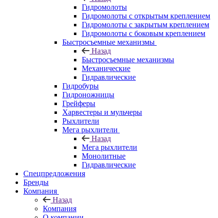
Гидромолоты
Гидромолоты с открытым креплением
Гидромолоты с закрытым креплением
Гидромолоты с боковым креплением
Быстросъемные механизмы
Назад
Быстросъемные механизмы
Механические
Гидравлические
Гидробуры
Гидроножницы
Грейферы
Харвестеры и мульчеры
Рыхлители
Мега рыхлители
Назад
Мега рыхлители
Монолитные
Гидравлические
Спецпредложения
Бренды
Компания
Назад
Компания
О компании