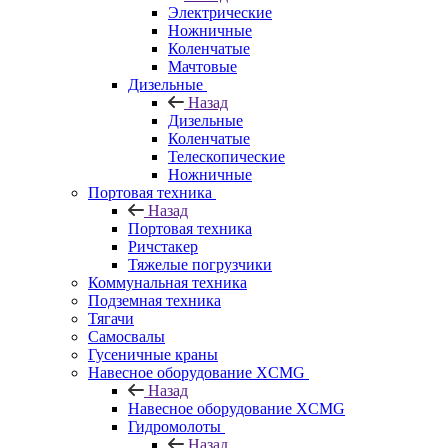
Электрические
Ножничные
Коленчатые
Мачтовые
Дизельные
Назад
Дизельные
Коленчатые
Телескопические
Ножничные
Портовая техника
Назад
Портовая техника
Ричстакер
Тяжелые погрузчики
Коммунальная техника
Подземная техника
Тягачи
Самосвалы
Гусеничные краны
Навесное оборудование XCMG
Назад
Навесное оборудование XCMG
Гидромолоты
Назад