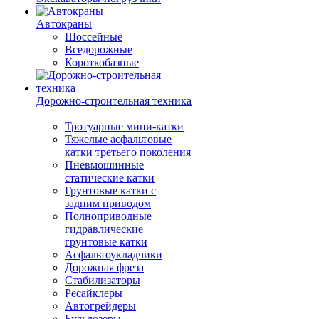
Автокраны
Шоссейные
Вседорожные
Короткобазные
Дорожно-строительная техника
Тротуарные мини-катки
Тяжелые асфальтовые
катки третьего поколения
Пневмошинные
статические катки
Грунтовые катки с
задним приводом
Полноприводные
гидравлические
грунтовые катки
Асфальтоукладчики
Дорожная фреза
Стабилизаторы
Ресайклеры
Автогрейдеры
Бульдозеры