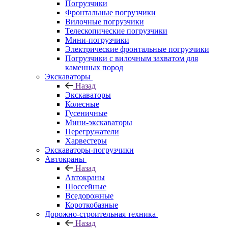
Погрузчики
Фронтальные погрузчики
Вилочные погрузчики
Телескопические погрузчики
Мини-погрузчики
Электрические фронтальные погрузчики
Погрузчики с вилочным захватом для
каменных пород
Экскаваторы
Назад
Экскаваторы
Колесные
Гусеничные
Мини-экскаваторы
Перегружатели
Харвестеры
Экскаваторы-погрузчики
Автокраны
Назад
Автокраны
Шоссейные
Вседорожные
Короткобазные
Дорожно-строительная техника
Назад