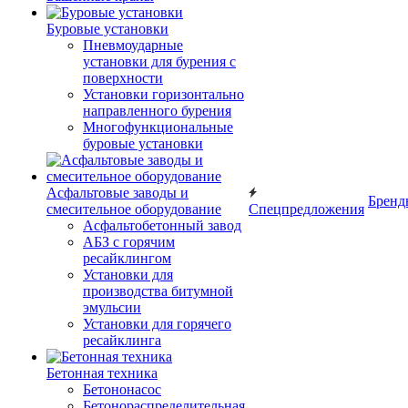
Буровые установки
Пневмоударные
установки для бурения с
поверхности
Установки горизонтально
направленного бурения
Многофункциональные
буровые установки
Асфальтовые заводы и
Бренд
смесительное оборудование
Спецпредложения
Асфальтобетонный завод
АБЗ с горячим
ресайклингом
Установки для
производства битумной
эмульсии
Установки для горячего
ресайклинга
Бетонная техника
Бетононасос
Бетонораспределительная