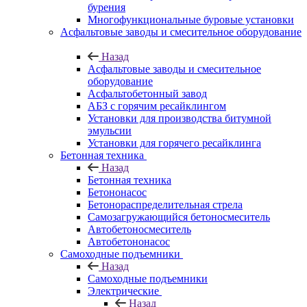
бурения
Многофункциональные буровые установки
Асфальтовые заводы и смесительное оборудование
Назад
Асфальтовые заводы и смесительное
оборудование
Асфальтобетонный завод
АБЗ с горячим ресайклингом
Установки для производства битумной
эмульсии
Установки для горячего ресайклинга
Бетонная техника
Назад
Бетонная техника
Бетононасос
Бетонораспределительная стрела
Самозагружающийся бетоносмеситель
Автобетоносмеситель
Автобетононасос
Самоходные подъемники
Назад
Самоходные подъемники
Электрические
Назад