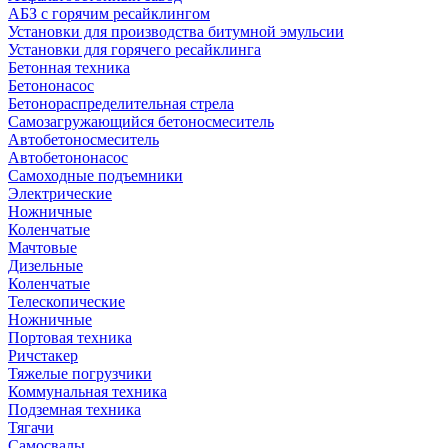
АБЗ с горячим ресайклингом
Установки для производства битумной эмульсии
Установки для горячего ресайклинга
Бетонная техника
Бетононасос
Бетонораспределительная стрела
Самозагружающийся бетоносмеситель
Автобетоносмеситель
Автобетононасос
Самоходные подъемники
Электрические
Ножничные
Коленчатые
Мачтовые
Дизельные
Коленчатые
Телескопические
Ножничные
Портовая техника
Ричстакер
Тяжелые погрузчики
Коммунальная техника
Подземная техника
Тягачи
Самосвалы