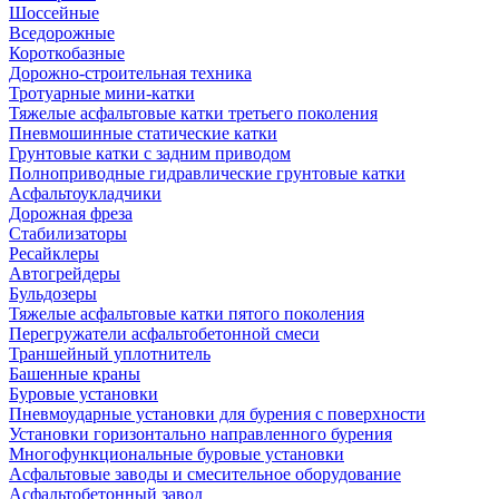
Шоссейные
Вседорожные
Короткобазные
Дорожно-строительная техника
Тротуарные мини-катки
Тяжелые асфальтовые катки третьего поколения
Пневмошинные статические катки
Грунтовые катки с задним приводом
Полноприводные гидравлические грунтовые катки
Асфальтоукладчики
Дорожная фреза
Стабилизаторы
Ресайклеры
Автогрейдеры
Бульдозеры
Тяжелые асфальтовые катки пятого поколения
Перегружатели асфальтобетонной смеси
Траншейный уплотнитель
Башенные краны
Буровые установки
Пневмоударные установки для бурения с поверхности
Установки горизонтально направленного бурения
Многофункциональные буровые установки
Асфальтовые заводы и смесительное оборудование
Асфальтобетонный завод