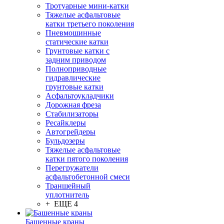
Тротуарные мини-катки
Тяжелые асфальтовые
катки третьего поколения
Пневмошинные
статические катки
Грунтовые катки с
задним приводом
Полноприводные
гидравлические
грунтовые катки
Асфальтоукладчики
Дорожная фреза
Стабилизаторы
Ресайклеры
Автогрейдеры
Бульдозеры
Тяжелые асфальтовые
катки пятого поколения
Перегружатели
асфальтобетонной смеси
Траншейный
уплотнитель
+ ЕЩЕ 4
Башенные краны