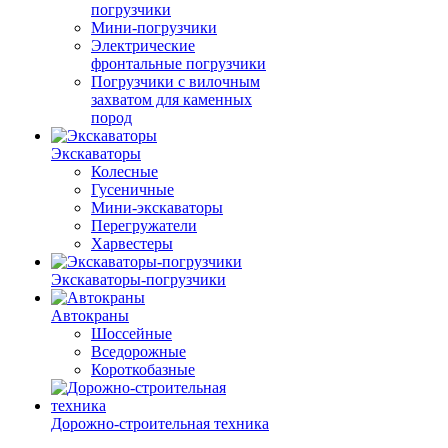
погрузчики
Мини-погрузчики
Электрические
фронтальные погрузчики
Погрузчики с вилочным
захватом для каменных
пород
Экскаваторы
Колесные
Гусеничные
Мини-экскаваторы
Перегружатели
Харвестеры
Экскаваторы-погрузчики
Автокраны
Шоссейные
Вседорожные
Короткобазные
Дорожно-строительная техника