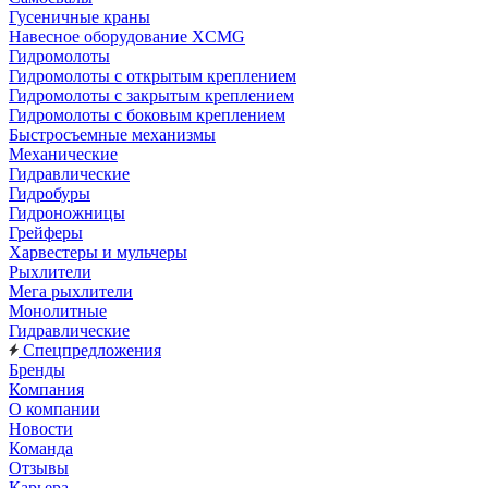
Гусеничные краны
Навесное оборудование XCMG
Гидромолоты
Гидромолоты с открытым креплением
Гидромолоты с закрытым креплением
Гидромолоты с боковым креплением
Быстросъемные механизмы
Механические
Гидравлические
Гидробуры
Гидроножницы
Грейферы
Харвестеры и мульчеры
Рыхлители
Мега рыхлители
Монолитные
Гидравлические
Спецпредложения
Бренды
Компания
О компании
Новости
Команда
Отзывы
Карьера