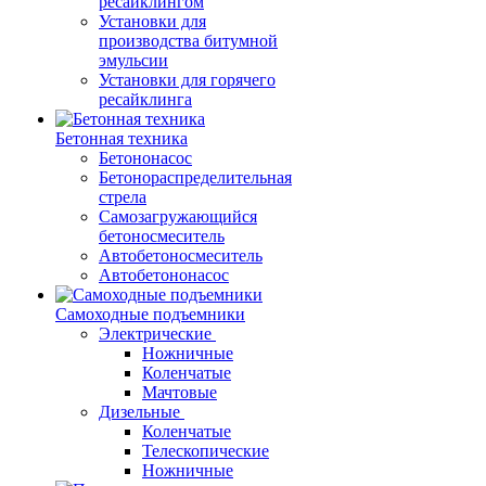
ресайклингом
Установки для
производства битумной
эмульсии
Установки для горячего
ресайклинга
Бетонная техника
Бетононасос
Бетонораспределительная
стрела
Самозагружающийся
бетоносмеситель
Автобетоносмеситель
Автобетононасос
Самоходные подъемники
Электрические
Ножничные
Коленчатые
Мачтовые
Дизельные
Коленчатые
Телескопические
Ножничные