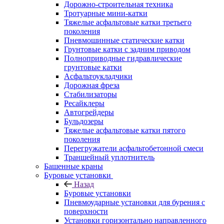
Дорожно-строительная техника
Тротуарные мини-катки
Тяжелые асфальтовые катки третьего
поколения
Пневмошинные статические катки
Грунтовые катки с задним приводом
Полноприводные гидравлические
грунтовые катки
Асфальтоукладчики
Дорожная фреза
Стабилизаторы
Ресайклеры
Автогрейдеры
Бульдозеры
Тяжелые асфальтовые катки пятого
поколения
Перегружатели асфальтобетонной смеси
Траншейный уплотнитель
Башенные краны
Буровые установки
Назад
Буровые установки
Пневмоударные установки для бурения с
поверхности
Установки горизонтально направленного