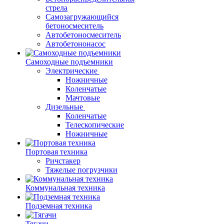
стрела
Самозагружающийся
бетоносмеситель
Автобетоносмеситель
Автобетононасос
Самоходные подъемники
Электрические
Ножничные
Коленчатые
Мачтовые
Дизельные
Коленчатые
Телескопические
Ножничные
Портовая техника
Ричстакер
Тяжелые погрузчики
Коммунальная техника
Подземная техника
Тягачи