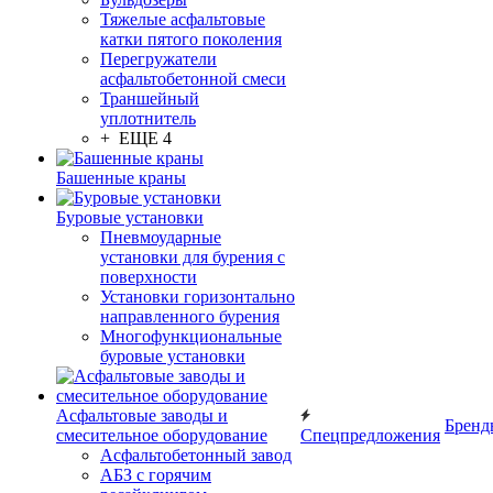
Тяжелые асфальтовые
катки пятого поколения
Перегружатели
асфальтобетонной смеси
Траншейный
уплотнитель
+ ЕЩЕ 4
Башенные краны
Буровые установки
Пневмоударные
установки для бурения с
поверхности
Установки горизонтально
направленного бурения
Многофункциональные
буровые установки
Асфальтовые заводы и
Бренд
смесительное оборудование
Спецпредложения
Асфальтобетонный завод
АБЗ с горячим