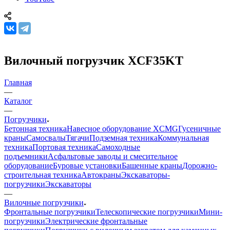
Вилочный погрузчик XCF35KT
Главная
—
Каталог
—
Погрузчики
Бетонная техника
Навесное оборудование XCMG
Гусеничные
краны
Самосвалы
Тягачи
Подземная техника
Коммунальная
техника
Портовая техника
Самоходные
подъемники
Асфальтовые заводы и смесительное
оборудование
Буровые установки
Башенные краны
Дорожно-
строительная техника
Автокраны
Экскаваторы-
погрузчики
Экскаваторы
—
Вилочные погрузчики
Фронтальные погрузчики
Телескопические погрузчики
Мини-
погрузчики
Электрические фронтальные